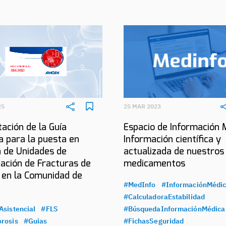
25
25 MAR 2023
ación de la Guía
Espacio de Información 
a para la puesta en
Información científica y
 de Unidades de
actualizada de nuestros
ación de Fracturas de
medicamentos
 en la Comunidad de
#MedInfo
#InformaciónMédi
#CalculadoraEstabilidad
Asistencial
#FLS
#BúsquedaInformaciónMédica
rosis
#Guias
#FichasSeguridad