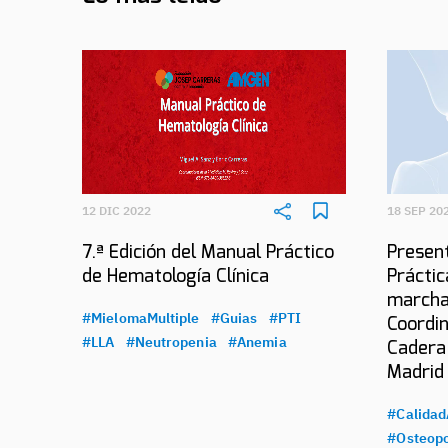
12 DIC 2022
18 SEP 20
7.ª Edición del Manual Práctico
Present
de Hematología Clínica
Práctic
marcha
#MielomaMultiple
#Guias
#PTI
Coordin
#LLA
#Neutropenia
#Anemia
Cadera
Madrid
#Calidad
#Osteopo