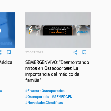
27 OCT 2022
Médica:
SEMERGENVIVO: “Desmontando
mitos en Osteoporosis: La
importancia del médico de
familia”
ca
#FracturaOsteoporotica
#Osteoporosis
#SEMERGEN
#NovedadesCientificas