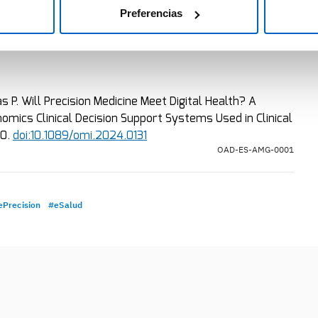
rendizaje automático, para ayudar a identificar
Preferencias
punto de vista sanitario.
 P. Will Precision Medicine Meet Digital Health? A
ics Clinical Decision Support Systems Used in Clinical
60.
doi:10.1089/omi.2024.0131
OAD-ES-AMG-0001
Precision
#eSalud