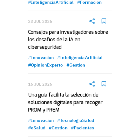
#InteligenciaArtificial
#Formacion
23 JUL 2026
Consejos para investigadores sobre
los desafíos de la IA en
ciberseguridad
#Innovacion
#InteligenciaArtificial
#OpinionExperto
#Gestion
16 JUL 2026
Una guía facilita la selección de
soluciones digitales para recoger
PROM y PREM
#Innovacion
#TecnologiaSalud
#eSalud
#Gestion
#Pacientes