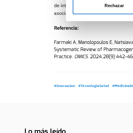
de inteligencia artificial, como el ap
Rechazar
asociaciones significativas desde el 
Referencia:
Farmaki A, Manolopoulos E, Natsiavas
Systematic Review of Pharmacogenom
Practice.
OMICS
. 2024;28(9):442-4
#Innovacion
#TecnologiaSalud
#MedicinaDe
Lo más leído