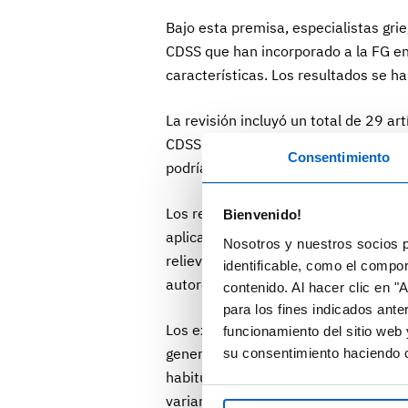
Bajo esta premisa, especialistas gri
CDSS que han incorporado a la FG en l
características. Los resultados se ha
La revisión incluyó un total de 29 ar
CDSS con información FG. En los die
Consentimiento
podrían ser relevantes en futuros des
Los resultados revelan que, si bien 
Bienvenido!
aplicación integrada de FG mediante 
Nosotros y nuestros socios p
relieve que dicha actividad se ha con
identificable, como el compo
autores sugieren que se debería inve
contenido. Al hacer clic en "
para los fines indicados ante
Los expertos esperan que el uso cre
funcionamiento del sitio web 
generación (NGS, por las siglas en ing
su consentimiento haciendo c
habitual. Además, es posible que el
variantes genéticas con funciones d