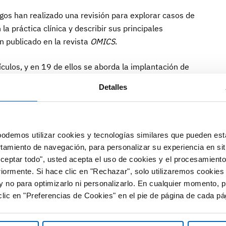
egos han realizado una revisión para explorar casos de
a práctica clínica y describir sus principales
n publicado en la revista
OMICS
.
tículos, y en 19 de ellos se aborda la implantación de
z restantes se describen componentes técnicos que
Detalles
arrollos, y se analizan sus ventajas e inconvenientes.
las experiencias son escasas, existen ejemplos de
eSalud en la práctica clínica. Así mismo, se pone de
odemos utilizar cookies y tecnologías similares que pueden est
centrado, principalmente, en EE.UU., por lo que los
rtamiento de navegación, para personalizar su experiencia en sit
stigar su aplicación en otros entornos sanitarios.
Aceptar todo", usted acepta el uso de cookies y el procesamiento
riormente. Si hace clic en "Rechazar", solo utilizaremos cookies
ciente de herramientas de secuenciación de nueva
y no para optimizarlo ni personalizarlo. En cualquier momento, p
lés) impulse la aplicación de la FG en la práctica
lic en "Preferencias de Cookies" en el pie de página de cada pá
 mayor potencial de la NGS para descubrir nuevas
esconocidas haga aflorar la necesidad de aplicar métodos