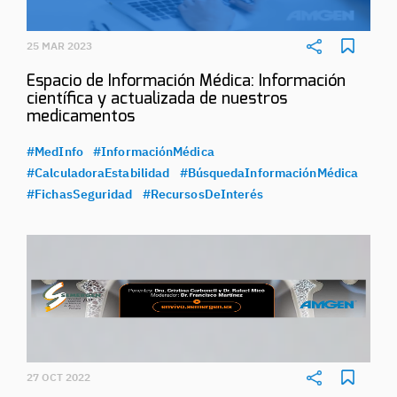
25 MAR 2023
Espacio de Información Médica: Información
científica y actualizada de nuestros
medicamentos
#MedInfo
#InformaciónMédica
#CalculadoraEstabilidad
#BúsquedaInformaciónMédica
#FichasSeguridad
#RecursosDeInterés
27 OCT 2022