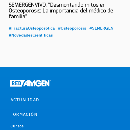
SEMERGENVIVO: “Desmontando mitos en
Osteoporosis: La importancia del médico de
familia”
#FracturaOsteoporotica
#Osteoporosis
#SEMERGEN
#NovedadesCientificas
ACTUALIDAD
FORMACIÓN
Cursos