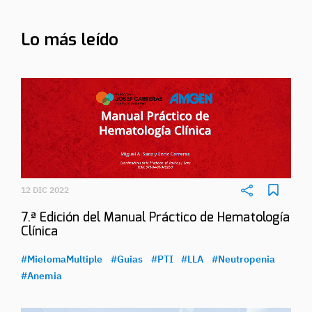
Lo más leído
12 DIC 2022
7.ª Edición del Manual Práctico de Hematología
Clínica
#MielomaMultiple
#Guias
#PTI
#LLA
#Neutropenia
#Anemia