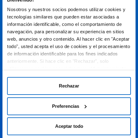
Espacio de Información Médica
Nosotros y nuestros socios podemos utilizar cookies y
tecnologías similares que pueden estar asociadas a
información identificable, como el comportamiento de
navegación, para personalizar su experiencia en sitios
Este sitio web está orientado a profesionales sanitarios de
España.
web, anuncios y otro contenido. Al hacer clic en "Aceptar
todo", usted acepta el uso de cookies y el procesamiento
SC-ES-CP-00099, SC-ES-CP-00101, SC-ES-AMG145-00103, SC-
ES-CP-00064, SC-ES-CP-00007, SC-ES-CP-00100, SC-ES-
de información identificable para los fines indicados
AMG145-00544
Fecha de actualización AGOSTO 2026
anteriormente. Si hace clic en "Rechazar", solo
utilizaremos cookies esenciales para el funcionamiento
DECLARACIÓN DE COOKIES
del sitio web y no para optimizarlo ni personalizarlo. En
cualquier momento, puede ver, cambiar o retirar su
POLÍTICA DE COOKIES
Rechazar
consentimiento haciendo clic en "Preferencias de
POLÍTICA DE PRIVACIDAD
Cookies" en el pie de página de cada página.
Preferencias
AVISO LEGAL
© 2026 Amgen S.A. Todos los derechos reservados.
Aceptar todo