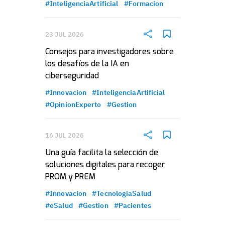
#InteligenciaArtificial
#Formacion
23 JUL 2026
Consejos para investigadores sobre
los desafíos de la IA en
ciberseguridad
#Innovacion
#InteligenciaArtificial
#OpinionExperto
#Gestion
16 JUL 2026
Una guía facilita la selección de
soluciones digitales para recoger
PROM y PREM
#Innovacion
#TecnologiaSalud
#eSalud
#Gestion
#Pacientes