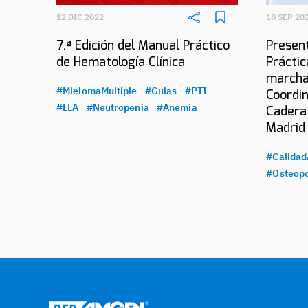
12 DIC 2022
18 SEP 20
7.ª Edición del Manual Práctico
Present
de Hematología Clínica
Práctic
marcha
#MielomaMultiple
#Guias
#PTI
Coordin
#LLA
#Neutropenia
#Anemia
Cadera
Madrid
#Calidad
#Osteopo