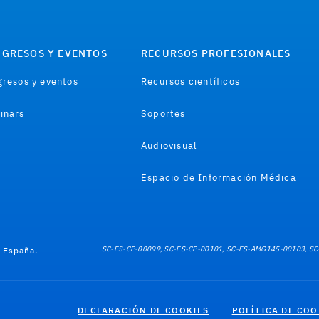
GRESOS Y EVENTOS
RECURSOS PROFESIONALES
resos y eventos
Recursos científicos
inars
Soportes
Audiovisual
Espacio de Información Médica
SC-ES-CP-00099, SC-ES-CP-00101, SC-ES-AMG145-00103, SC
e España.
DECLARACIÓN DE COOKIES
POLÍTICA DE COO