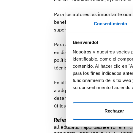
Para los autores, es importante que 
beneficios como las limitaciones de 
Consentimiento
supervisión humana que van a requer
Bienvenido!
Para avanzar hacia este modelo forma
Nosotros y nuestros socios p
en distintas disciplinas, desde las c
identificable, como el compo
política sanitaria, entre otras. El o
contenido. Al hacer clic en "
técnicas como las distintas aplicacio
para los fines indicados ante
funcionamiento del sitio web 
En última instancia, los autores co
su consentimiento haciendo c
a adquirir los conocimientos técnico
desarrolladores a disponer del conte
útiles y seguras para su uso en la asi
Rechazar
Referencia:
Postill G, Midroni J, Mot
all education approaches for artifici