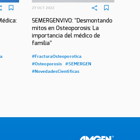
27 OCT 2022
Médica:
SEMERGENVIVO: “Desmontando
mitos en Osteoporosis: La
importancia del médico de
familia”
ca
#FracturaOsteoporotica
#Osteoporosis
#SEMERGEN
#NovedadesCientificas