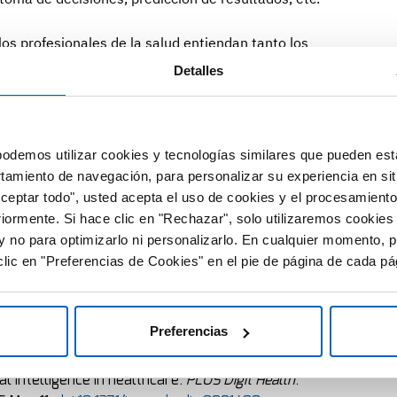
los profesionales de la salud entiendan tanto los
las herramientas de IA, así como el distinto grado de
Detalles
ir.
tivo integral será necesario la implicación de expertos
odemos utilizar cookies y tecnologías similares que pueden est
iencias de la computación y la medicina hasta la ética y la
rtamiento de navegación, para personalizar su experiencia en sit
bjetivo es que los estudiantes conozcan tanto las bases
Aceptar todo", usted acepta el uso de cookies y el procesamiento
nes de la IA en salud.
riormente. Si hace clic en "Rechazar", solo utilizaremos cookies
y no para optimizarlo ni personalizarlo. En cualquier momento, p
nsideran que dicha formación puede ayudar a los médicos
lic en "Preferencias de Cookies" en el pie de página de cada pá
s para un uso más responsable de la IA, y a los
xto clínico necesario para diseñar aplicaciones más
stencia sanitaria.
Preferencias
uru A, Rosella L, Haque N. Moving beyond one-size-fits-
al intelligence in healthcare.
PLOS Digit Health
.