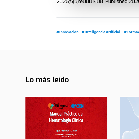
2026;5(5):e0001408. Published 202
#Innovacion
#InteligenciaArtificial
#Forma
Lo más leído