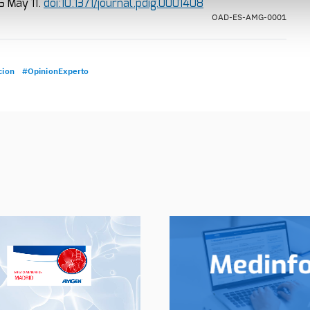
6 May 11.
doi:10.1371/journal.pdig.0001408
OAD-ES-AMG-0001
cion
#OpinionExperto