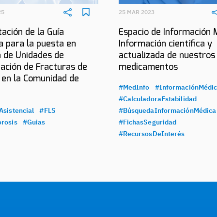
25
25 MAR 2023
ación de la Guía
Espacio de Información 
a para la puesta en
Información científica y
 de Unidades de
actualizada de nuestros
ación de Fracturas de
medicamentos
 en la Comunidad de
#MedInfo
#InformaciónMédi
#CalculadoraEstabilidad
Asistencial
#FLS
#BúsquedaInformaciónMédica
rosis
#Guias
#FichasSeguridad
#RecursosDeInterés