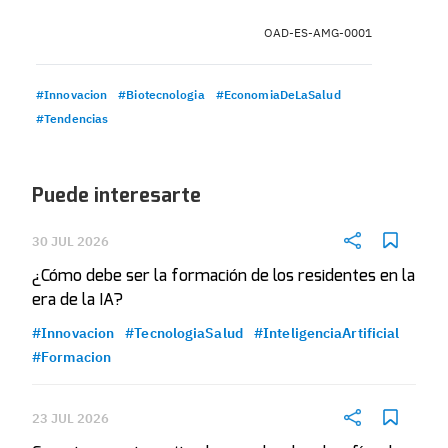
OAD-ES-AMG-0001
#Innovacion
#Biotecnologia
#EconomiaDeLaSalud
#Tendencias
Puede interesarte
30 JUL 2026
¿Cómo debe ser la formación de los residentes en la
era de la IA?
#Innovacion
#TecnologiaSalud
#InteligenciaArtificial
#Formacion
23 JUL 2026