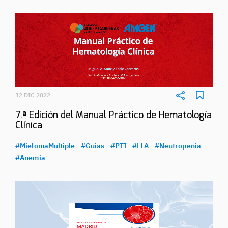
12 DIC 2022
7.ª Edición del Manual Práctico de Hematología
Clínica
#MielomaMultiple
#Guias
#PTI
#LLA
#Neutropenia
#Anemia