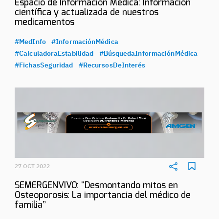
Espacio de Información Médica: Información
científica y actualizada de nuestros
medicamentos
#MedInfo
#InformaciónMédica
#CalculadoraEstabilidad
#BúsquedaInformaciónMédica
#FichasSeguridad
#RecursosDeInterés
27 OCT 2022
SEMERGENVIVO: “Desmontando mitos en
Osteoporosis: La importancia del médico de
familia”