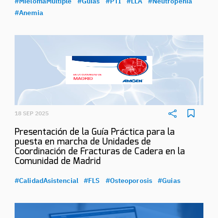
#MielomaMultiple
#Guias
#PTI
#LLA
#Neutropenia
#Anemia
18 SEP 2025
Presentación de la Guía Práctica para la
puesta en marcha de Unidades de
Coordinación de Fracturas de Cadera en la
Comunidad de Madrid
#CalidadAsistencial
#FLS
#Osteoporosis
#Guias