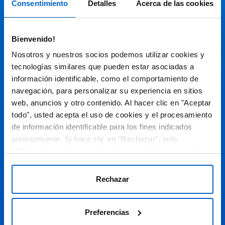
Consentimiento
Detalles
Acerca de las cookies
Audiovisual
Bienvenido!
Espacio de Información Médica
Nosotros y nuestros socios podemos utilizar cookies y
tecnologías similares que pueden estar asociadas a
información identificable, como el comportamiento de
navegación, para personalizar su experiencia en sitios
Este sitio web está orientado a profesionales sanitarios de
España.
web, anuncios y otro contenido. Al hacer clic en "Aceptar
todo", usted acepta el uso de cookies y el procesamiento
SC-ES-CP-00099, SC-ES-CP-00101, SC-ES-AMG145-00103, SC-
ES-CP-00064, SC-ES-CP-00007, SC-ES-CP-00100, SC-ES-
de información identificable para los fines indicados
AMG145-00544
Fecha de actualización AGOSTO 2026
anteriormente. Si hace clic en "Rechazar", solo
utilizaremos cookies esenciales para el funcionamiento
DECLARACIÓN DE COOKIES
del sitio web y no para optimizarlo ni personalizarlo. En
cualquier momento, puede ver, cambiar o retirar su
POLÍTICA DE COOKIES
Rechazar
consentimiento haciendo clic en "Preferencias de
POLÍTICA DE PRIVACIDAD
Cookies" en el pie de página de cada página.
Preferencias
AVISO LEGAL