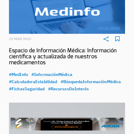
25 MAR 2023
Espacio de Información Médica: Información
científica y actualizada de nuestros
medicamentos
#MedInfo
#InformaciónMédica
#CalculadoraEstabilidad
#BúsquedaInformaciónMédica
#FichasSeguridad
#RecursosDeInterés