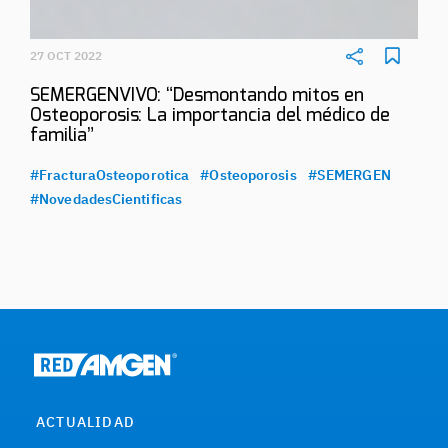
27 OCT 2022
SEMERGENVIVO: “Desmontando mitos en
Osteoporosis: La importancia del médico de
familia”
#FracturaOsteoporotica
#Osteoporosis
#SEMERGEN
#NovedadesCientificas
ACTUALIDAD