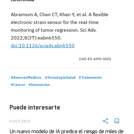
Abramson A, Chan CT, Khan Y, et al. A flexible
electronic strain sensor for the real-time
monitoring of tumor regression. Sci Adv.
2022;8(37):eabn6550.
doi:10.1126/sciadv.abn6550
OAD-ES-AMG-0001
#AvancesMedicos
#TecnologiaSalud
#Tratamiento
#Cancer
#Innovacion
Puede interesarte
9 OCT 2025
Un nuevo modelo de IA predice el riesgo de miles de