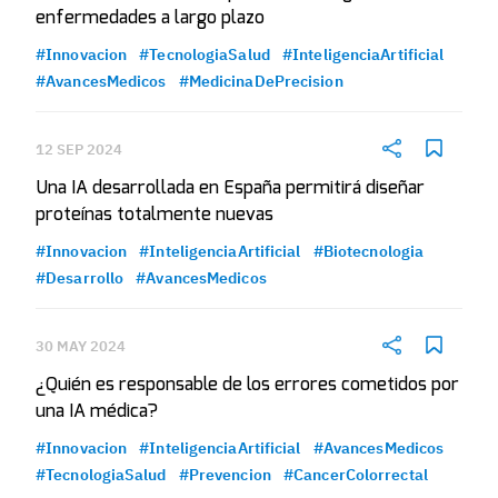
enfermedades a largo plazo
#Innovacion
#TecnologiaSalud
#InteligenciaArtificial
#AvancesMedicos
#MedicinaDePrecision
12 SEP 2024
Una IA desarrollada en España permitirá diseñar
proteínas totalmente nuevas
#Innovacion
#InteligenciaArtificial
#Biotecnologia
#Desarrollo
#AvancesMedicos
30 MAY 2024
¿Quién es responsable de los errores cometidos por
una IA médica?
#Innovacion
#InteligenciaArtificial
#AvancesMedicos
#TecnologiaSalud
#Prevencion
#CancerColorrectal