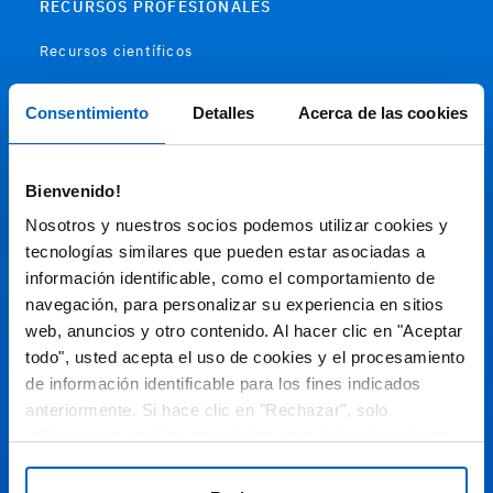
RECURSOS PROFESIONALES
Recursos científicos
Soportes
Consentimiento
Detalles
Acerca de las cookies
Audiovisual
Bienvenido!
Espacio de Información Médica
Nosotros y nuestros socios podemos utilizar cookies y
tecnologías similares que pueden estar asociadas a
información identificable, como el comportamiento de
navegación, para personalizar su experiencia en sitios
Este sitio web está orientado a profesionales sanitarios de
España.
web, anuncios y otro contenido. Al hacer clic en "Aceptar
todo", usted acepta el uso de cookies y el procesamiento
SC-ES-CP-00099, SC-ES-CP-00101, SC-ES-AMG145-00103, SC-
ES-CP-00064, SC-ES-CP-00007, SC-ES-CP-00100, SC-ES-
de información identificable para los fines indicados
AMG145-00544
Fecha de actualización AGOSTO 2026
anteriormente. Si hace clic en "Rechazar", solo
utilizaremos cookies esenciales para el funcionamiento
DECLARACIÓN DE COOKIES
del sitio web y no para optimizarlo ni personalizarlo. En
cualquier momento, puede ver, cambiar o retirar su
POLÍTICA DE COOKIES