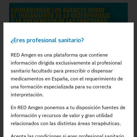
¿Eres profesional sanitario?
RED Amgen es una plataforma que contiene
CONGRESO
información dirigida exclusivamente al profesional
sanitario facultado para prescribir o dispensar
EVIDENCIANDO LOS AVANCES SOBRE EL
medicamentos en España, con el requerimiento de
TRATAMIENTO DE LA OSTEOPOROSIS Y LA
una formación especializada para su correcta
PREVENCIÓN DE LAS FRACTURAS POR FRAGILIDAD
interpretación.
#Osteoporosis
#SEMG
#FracturasPorFragilidad
En RED Amgen ponemos a tu disposición fuentes de
información y recursos de valor y gran utilidad
relacionados con las distintas áreas terapéuticas.
Acepta las condiciones si eres profesional sanitario