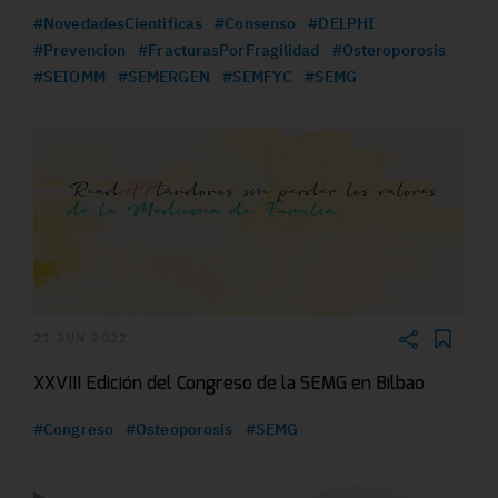
#NovedadesCientificas
#Consenso
#DELPHI
#Prevencion
#FracturasPorFragilidad
#Osteroporosis
#SEIOMM
#SEMERGEN
#SEMFYC
#SEMG
21 JUN 2022
XXVIII Edición del Congreso de la SEMG en Bilbao
#Congreso
#Osteoporosis
#SEMG