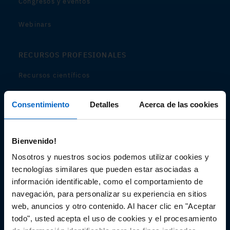
Congresos y eventos
Webinars
RECURSOS PROFESIONALES
Recursos científicos
Soportes
Consentimiento
Detalles
Acerca de las cookies
Audiovisual
Bienvenido!
Espacio de Información Médica
Nosotros y nuestros socios podemos utilizar cookies y
tecnologías similares que pueden estar asociadas a
información identificable, como el comportamiento de
navegación, para personalizar su experiencia en sitios
Este sitio web está orientado a profesionales sanitarios de
España.
web, anuncios y otro contenido. Al hacer clic en "Aceptar
SC-ES-CP-00099, SC-ES-CP-00101, SC-ES-AMG145-00103, SC-
todo", usted acepta el uso de cookies y el procesamiento
ES-CP-00064, SC-ES-CP-00007, SC-ES-CP-00100, SC-ES-