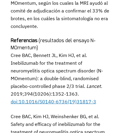
MOmentum, según los cuales la MRI ayudó al
comité de adjudicación a confirmar el 33% de
brotes, en los cuáles la sintomatología no era
concluyente.
Referencias
(resultados del ensayo N-
MOmentum)
Cree BAC, Bennett JL, Kim HJ, et al.
Inebilizumab for the treatment of
neuromyelitis optica spectrum disorder (N-
MOmentum): a double-blind, randomised
placebo-controlled phase 2/3 trial.
Lancet
.
2019;394(10206):1352-1363.
doi:10.1016/S0140-6736(19)31817-3
Cree BAC, Kim HJ, Weinshenker BG, et al.
Safety and efficacy of inebilizumab for the
treatment of neuromyelitis optica spectrum