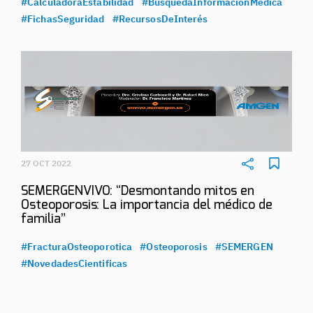
#CalculadoraEstabilidad
#BúsquedaInformaciónMédica
#FichasSeguridad
#RecursosDeInterés
27 OCT 2022
SEMERGENVIVO: “Desmontando mitos en
Osteoporosis: La importancia del médico de
familia”
#FracturaOsteoporotica
#Osteoporosis
#SEMERGEN
#NovedadesCientificas