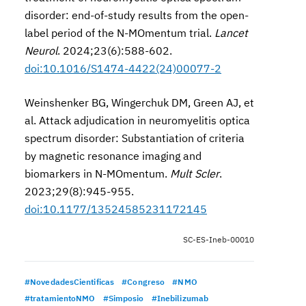
disorder: end-of-study results from the open-
label period of the N-MOmentum trial.
Lancet
Neurol
. 2024;23(6):588-602.
doi:10.1016/S1474-4422(24)00077-2
Weinshenker BG, Wingerchuk DM, Green AJ, et
al. Attack adjudication in neuromyelitis optica
spectrum disorder: Substantiation of criteria
by magnetic resonance imaging and
biomarkers in N-MOmentum.
Mult Scler
.
2023;29(8):945-955.
doi:10.1177/13524585231172145
SC-ES-Ineb-00010
#NovedadesCientificas
#Congreso
#NMO
#tratamientoNMO
#Simposio
#Inebilizumab