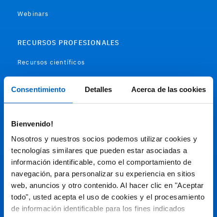
Webinars
RECURSOS PROFESIONALES
Recursos científicos
Soportes
Consentimiento
Detalles
Acerca de las cookies
Audiovisual
Bienvenido!
Espacio de Información Médica
Nosotros y nuestros socios podemos utilizar cookies y
tecnologías similares que pueden estar asociadas a
información identificable, como el comportamiento de
navegación, para personalizar su experiencia en sitios
Este sitio web está orientado a profesionales sanitarios de
España.
web, anuncios y otro contenido. Al hacer clic en "Aceptar
todo", usted acepta el uso de cookies y el procesamiento
SC-ES-CP-00099, SC-ES-CP-00101, SC-ES-AMG145-00103, SC-
ES-CP-00064, SC-ES-CP-00007, SC-ES-CP-00100, SC-ES-
de información identificable para los fines indicados
AMG145-00544
Fecha de actualización AGOSTO 2026