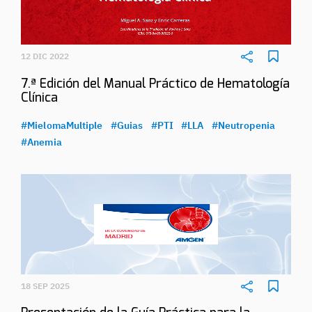
12 DIC 2022
7.ª Edición del Manual Práctico de Hematología
Clínica
#MielomaMultiple
#Guias
#PTI
#LLA
#Neutropenia
#Anemia
18 SEP 2025