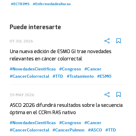
#ECTRIMS
#EnfermedadesRaras
Puede interesarte
07 JUL 2026
Una nueva edición de ESMO GI trae novedades
relevantes en cáncer colorrectal
#NovedadesCientificas
#Congreso
#Cancer
#CancerColorrectal
#TTD
#Tratamiento
#ESMO
19 MAY 2026
ASCO 2026 difundirá resultados sobre la secuencia
óptima en el CCRm RAS nativo
#NovedadesCientificas
#Congreso
#Cancer
#CancerColorrectal
#CancerPulmon
#ASCO
#TTD