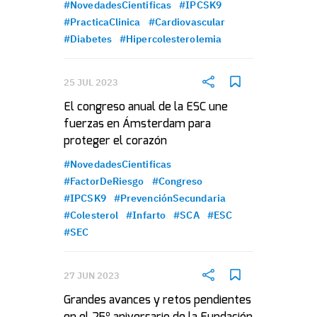
#NovedadesCientificas
#IPCSK9
#PracticaClinica
#Cardiovascular
#Diabetes
#Hipercolesterolemia
25 JUL 2023
El congreso anual de la ESC une
fuerzas en Ámsterdam para
proteger el corazón
#NovedadesCientificas
#FactorDeRiesgo
#Congreso
#IPCSK9
#PrevenciónSecundaria
#Colesterol
#Infarto
#SCA
#ESC
#SEC
27 JUN 2023
Grandes avances y retos pendientes