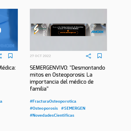
27 OCT 2022
Médica:
SEMERGENVIVO: “Desmontando
mitos en Osteoporosis: La
importancia del médico de
familia”
ca
#FracturaOsteoporotica
#Osteoporosis
#SEMERGEN
#NovedadesCientificas