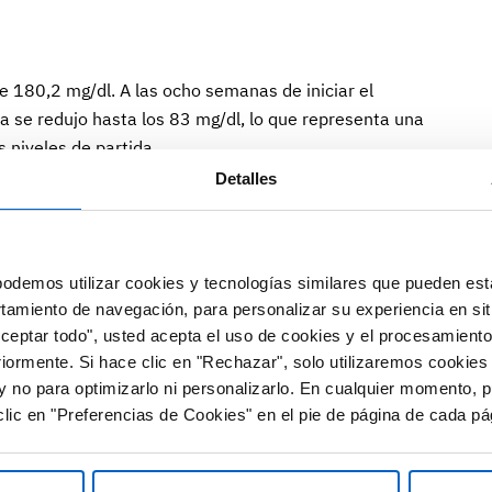
de 180,2 mg/dl. A las ocho semanas de iniciar el
 se redujo hasta los 83 mg/dl, lo que representa una
 niveles de partida.
Detalles
dia del cLDL al inicio fue de 176,9 mg/dl, y la terapia con
el 74%. Esto permitió que el 83% de estos pacientes
 de los 70 mg/dl, e incluso dos de cada tres (66,7%)
odemos utilizar cookies y tecnologías similares que pueden est
s 50 mg/dl.
rtamiento de navegación, para personalizar su experiencia en sit
Aceptar todo", usted acepta el uso de cookies y el procesamiento
ultados vienen a confirmar los obtenidos tanto en
riormente. Si hace clic en "Rechazar", solo utilizaremos cookies
estudios observacionales de la práctica habitual.
y no para optimizarlo ni personalizarlo. En cualquier momento, p
al tratamiento a corto plazo (98,2%) y que, a pesar de
lic en "Preferencias de Cookies" en el pie de página de cada pá
s basales de cLDL más elevados de los recomendados,
forma significativa en tan solo ocho semanas.