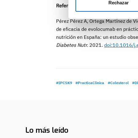
Rechazar
Referencia
Pérez Pérez A, Ortega Martínez de Vict
de eficacia de evolocumab en práctica
nutrición en España: un estudio obs
Diabetes Nutr.
2021.
doi:10.1016/j
#IPCSK9
#PracticaClinica
#Colesterol
#Di
Lo más leído