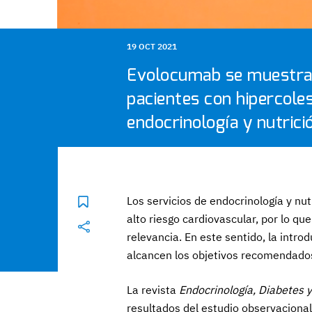
19 OCT 2021
Evolocumab se muestra e
pacientes con hipercoles
endocrinología y nutrici
Los servicios de endocrinología y nu
alto riesgo cardiovascular, por lo que
relevancia. En este sentido, la intro
alcancen los objetivos recomendados
La revista
Endocrinología, Diabetes y
resultados del estudio observaciona