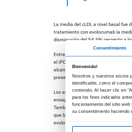
La media del cLDL a nivel basal fue 
tratamiento con evolocumab la media
disminución del 54,3% respecto a los
Consentimiento
Entre los pacientes diabéticos, la me
el iPCSK9 consiguió una reducción d
Bienvenido!
alcanzara niveles de cLDL por debajo
Nosotros y nuestros socios p
presentaron valores por debajo de lo
identificable, como el compo
contenido. Al hacer clic en "
Los autores concluyen que estos res
para los fines indicados ante
ensayos aleatorizados como en otros 
funcionamiento del sitio web 
También destacan la alta adherencia 
su consentimiento haciendo c
que los pacientes partían de nivele
evolocumab consiguió reducirlos de 