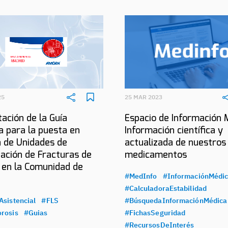
25
25 MAR 2023
ación de la Guía
Espacio de Información 
a para la puesta en
Información científica y
 de Unidades de
actualizada de nuestros
ación de Fracturas de
medicamentos
 en la Comunidad de
#MedInfo
#InformaciónMédi
#CalculadoraEstabilidad
Asistencial
#FLS
#BúsquedaInformaciónMédica
rosis
#Guias
#FichasSeguridad
#RecursosDeInterés