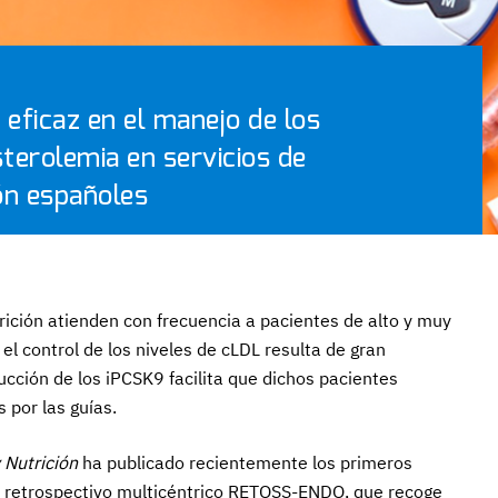
ficaz en el manejo de los
terolemia en servicios de
ón españoles
trición atienden con frecuencia a pacientes de alto y muy
 el control de los niveles de cLDL resulta de gran
ducción de los iPCSK9 facilita que dichos pacientes
 por las guías.
 Nutrición
ha publicado recientemente los primeros
l retrospectivo multicéntrico RETOSS-ENDO, que recoge