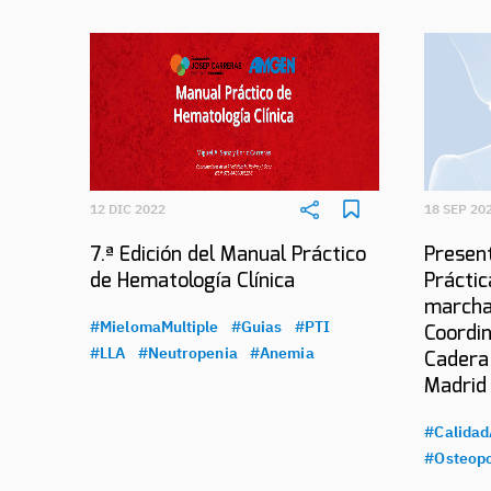
12 DIC 2022
18 SEP 20
7.ª Edición del Manual Práctico
Present
de Hematología Clínica
Práctic
marcha
#MielomaMultiple
#Guias
#PTI
Coordin
#LLA
#Neutropenia
#Anemia
Cadera
Madrid
#Calidad
#Osteopo