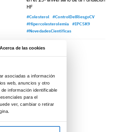
en el 25º aniversario de la Fundación
HF
#Colesterol
#ControlDelRiesgoCV
#Hipercolesterolemia
#IPCSK9
#NovedadesCientificas
Acerca de las cookies
ar asociadas a información
ios web, anuncios y otro
 de información identificable
 esenciales para el
uede ver, cambiar o retirar
gina.