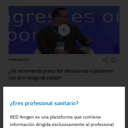
PONENCIA
¿Se recomienda prescribir denosumab a pacientes
con alto riesgo de caídas?
#Evento
#Ponencia
#SesionesClinicas
#Osteoporosis
#ARCAP
¿Eres profesional sanitario?
RED Amgen es una plataforma que contiene
información dirigida exclusivamente al profesional