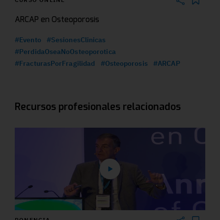
ARCAP en Osteoporosis
#Evento
#SesionesClinicas
#PerdidaOseaNoOsteoporotica
#FracturasPorFragilidad
#Osteoporosis
#ARCAP
Recursos profesionales relacionados
PONENCIA