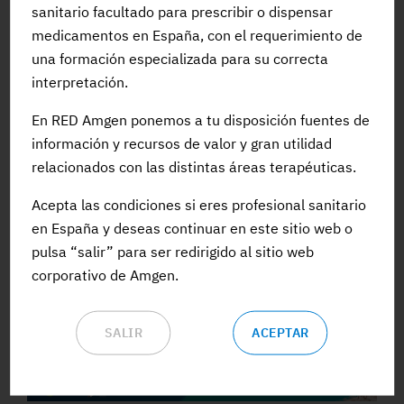
sanitario facultado para prescribir o dispensar
medicamentos en España, con el requerimiento de
una formación especializada para su correcta
interpretación.
PONENCIA
En RED Amgen ponemos a tu disposición fuentes de
información y recursos de valor y gran utilidad
ARCAP: Módulo 2 A. Diagnóstico de osteoporosis
relacionados con las distintas áreas terapéuticas.
#Evento
#Prevencion
#Osteoporosis
Acepta las condiciones si eres profesional sanitario
#PerdidaOseaNoOsteoporotica
#ARCAP
en España y deseas continuar en este sitio web o
pulsa “salir” para ser redirigido al sitio web
corporativo de Amgen.
SALIR
ACEPTAR