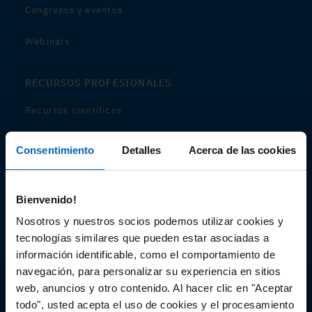
Congresos y eventos
Webinars
RECURSOS PROFESIONALES
Recursos científicos
Soportes
Consentimiento
Detalles
Acerca de las cookies
Audiovisual
Bienvenido!
Espacio de Información Médica
Nosotros y nuestros socios podemos utilizar cookies y
tecnologías similares que pueden estar asociadas a
información identificable, como el comportamiento de
navegación, para personalizar su experiencia en sitios
Este sitio web está orientado a profesionales sanitarios de
España.
web, anuncios y otro contenido. Al hacer clic en "Aceptar
SC-ES-CP-00099, SC-ES-CP-00101, SC-ES-AMG145-00103, SC-
todo", usted acepta el uso de cookies y el procesamiento