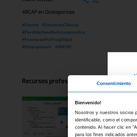
ARCAP en Osteoporosis
#Evento
#SesionesClinicas
#PerdidaOseaNoOsteoporotica
#FracturasPorFragilidad
#Osteoporosis
#ARCAP
¿
Recursos profesionales relacionados
Consentimiento
RE
ex
Bienvenido!
di
Nosotros y nuestros socios p
fo
identificable, como el compo
contenido. Al hacer clic en "
En
para los fines indicados ante
re