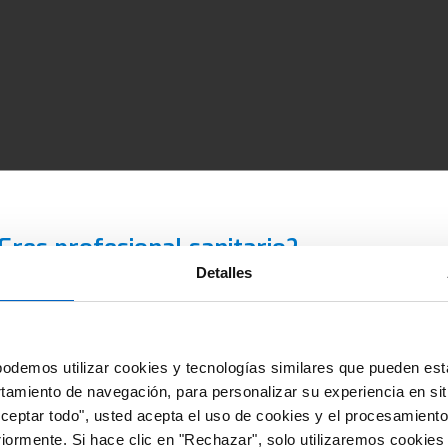
Eres profesional sanitario?
Detalles
D Amgen es una plataforma que contiene información dirigid
clusivamente al profesional sanitario facultado para prescribi
spensar medicamentos en España, con el requerimiento de u
odemos utilizar cookies y tecnologías similares que pueden est
rmación especializada para su correcta interpretación.
rtamiento de navegación, para personalizar su experiencia en sit
Aceptar todo", usted acepta el uso de cookies y el procesamiento
 RED Amgen ponemos a tu disposición fuentes de información
riormente. Si hace clic en "Rechazar", solo utilizaremos cookies
cursos de valor y gran utilidad relacionados con las distintas