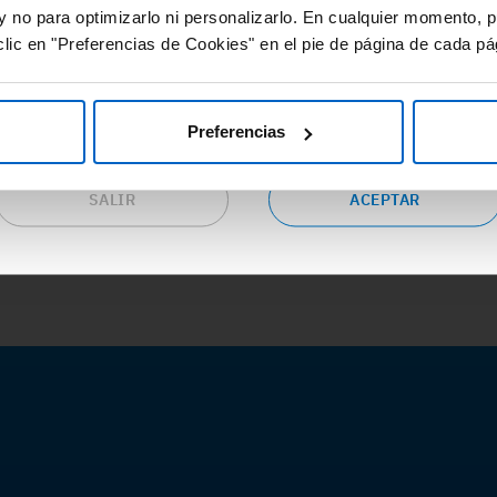
y no para optimizarlo ni personalizarlo. En cualquier momento, p
eas terapéuticas.
lic en "Preferencias de Cookies" en el pie de página de cada pá
PONENCIA
epta las condiciones si eres profesional sanitario en España y
seas continuar en este sitio web o pulsa “salir” para ser
dulo 2 B. Fractura
ARCAP: Módulo 1. Fisiopatologí
dirigido al sitio web corporativo de Amgen.
Preferencias
#Evento
#Prevencion
Prevencion
#Osteoporosis
SALIR
ACEPTAR
sis
#PerdidaOseaNoOsteoporotica
seaNoOsteoporotica
#ARCAP