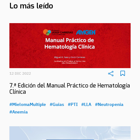
Lo más leído
12 DIC 2022
7.ª Edición del Manual Práctico de Hematología
Clínica
#MielomaMultiple
#Guias
#PTI
#LLA
#Neutropenia
#Anemia