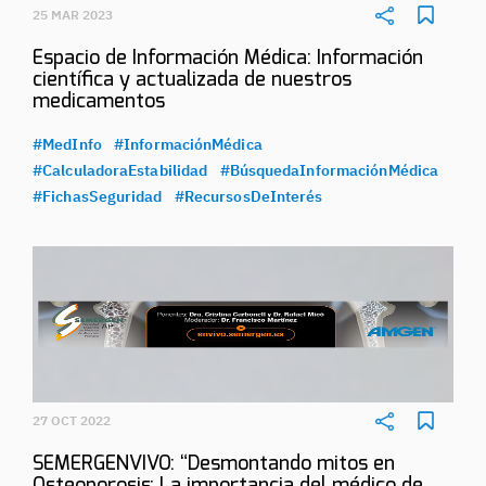
25 MAR 2023
Espacio de Información Médica: Información
científica y actualizada de nuestros
medicamentos
#MedInfo
#InformaciónMédica
#CalculadoraEstabilidad
#BúsquedaInformaciónMédica
#FichasSeguridad
#RecursosDeInterés
27 OCT 2022
SEMERGENVIVO: “Desmontando mitos en