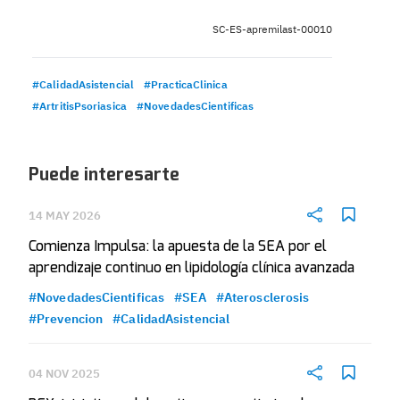
SC-ES-apremilast-00010
#CalidadAsistencial
#PracticaClinica
#ArtritisPsoriasica
#NovedadesCientificas
Puede interesarte
14 MAY 2026
Comienza Impulsa: la apuesta de la SEA por el
aprendizaje continuo en lipidología clínica avanzada
#NovedadesCientificas
#SEA
#Aterosclerosis
#Prevencion
#CalidadAsistencial
04 NOV 2025