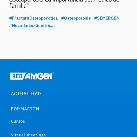
Osteoporosis: La importancia del médico de
familia”
#FracturaOsteoporotica
#Osteoporosis
#SEMERGEN
#NovedadesCientificas
ACTUALIDAD
FORMACIÓN
Cursos
Virtual meetings