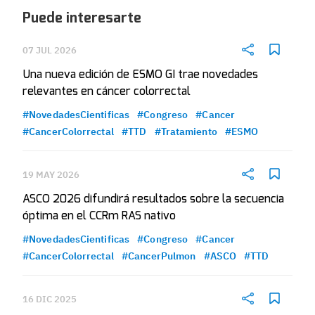
Puede interesarte
07 JUL 2026
Una nueva edición de ESMO GI trae novedades
relevantes en cáncer colorrectal
#NovedadesCientificas
#Congreso
#Cancer
#CancerColorrectal
#TTD
#Tratamiento
#ESMO
19 MAY 2026
ASCO 2026 difundirá resultados sobre la secuencia
óptima en el CCRm RAS nativo
#NovedadesCientificas
#Congreso
#Cancer
#CancerColorrectal
#CancerPulmon
#ASCO
#TTD
16 DIC 2025