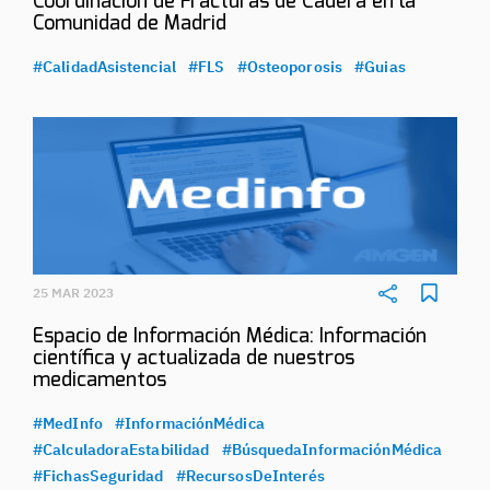
Coordinación de Fracturas de Cadera en la
Comunidad de Madrid
#CalidadAsistencial
#FLS
#Osteoporosis
#Guias
25 MAR 2023
Espacio de Información Médica: Información
científica y actualizada de nuestros
medicamentos
#MedInfo
#InformaciónMédica
#CalculadoraEstabilidad
#BúsquedaInformaciónMédica
#FichasSeguridad
#RecursosDeInterés