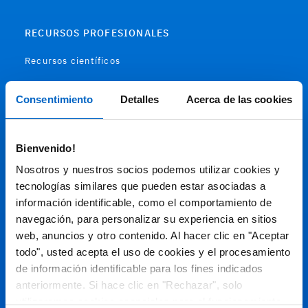
RECURSOS PROFESIONALES
Recursos científicos
Soportes
Consentimiento
Detalles
Acerca de las cookies
Audiovisual
Bienvenido!
Espacio de Información Médica
Nosotros y nuestros socios podemos utilizar cookies y
tecnologías similares que pueden estar asociadas a
información identificable, como el comportamiento de
navegación, para personalizar su experiencia en sitios
Este sitio web está orientado a profesionales sanitarios de
España.
web, anuncios y otro contenido. Al hacer clic en "Aceptar
todo", usted acepta el uso de cookies y el procesamiento
SC-ES-CP-00099, SC-ES-CP-00101, SC-ES-AMG145-00103, SC-
ES-CP-00064, SC-ES-CP-00007, SC-ES-CP-00100, SC-ES-
de información identificable para los fines indicados
AMG145-00544
Fecha de actualización AGOSTO 2026
anteriormente. Si hace clic en "Rechazar", solo
utilizaremos cookies esenciales para el funcionamiento