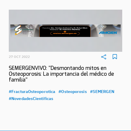
27 OCT 2022
SEMERGENVIVO: “Desmontando mitos en
Osteoporosis: La importancia del médico de
familia”
#FracturaOsteoporotica
#Osteoporosis
#SEMERGEN
#NovedadesCientificas