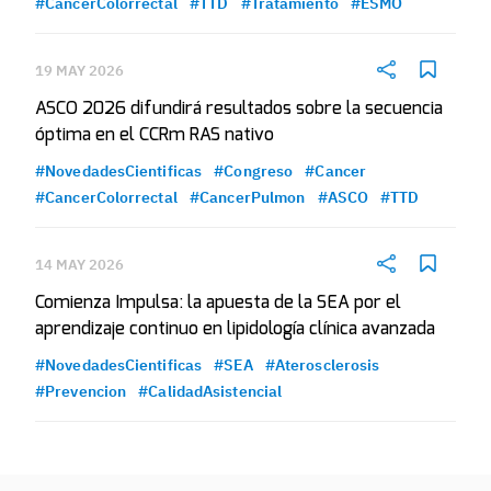
#CancerColorrectal
#TTD
#Tratamiento
#ESMO
19 MAY 2026
ASCO 2026 difundirá resultados sobre la secuencia
óptima en el CCRm RAS nativo
#NovedadesCientificas
#Congreso
#Cancer
#CancerColorrectal
#CancerPulmon
#ASCO
#TTD
14 MAY 2026
Comienza Impulsa: la apuesta de la SEA por el
aprendizaje continuo en lipidología clínica avanzada
#NovedadesCientificas
#SEA
#Aterosclerosis
#Prevencion
#CalidadAsistencial