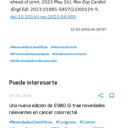
ahead of print, 2023 May 16].
Rev Esp Cardiol
(Engl Ed)
. 2023;S1885-5857(23)00129-9.
doi:10.1016/j.rec.2023.04.005
SC-ES-AMG145-00747
#NovedadesCientificas
#Aterosclerosis
#PrevenciónSecundaria
#SindromeCoronario
#EnfermedadCardiovascular
Puede interesarte
07 JUL 2026
Una nueva edición de ESMO GI trae novedades
relevantes en cáncer colorrectal
#NovedadesCientificas
#Congreso
#Cancer