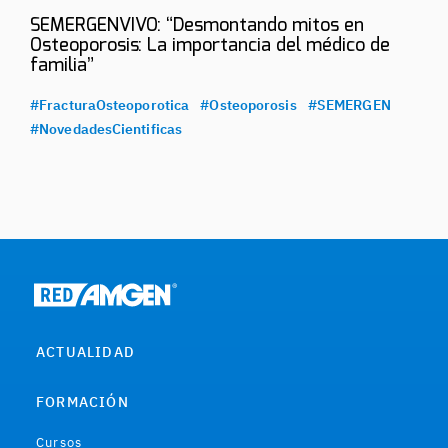
SEMERGENVIVO: “Desmontando mitos en
Osteoporosis: La importancia del médico de
familia”
#FracturaOsteoporotica
#Osteoporosis
#SEMERGEN
#NovedadesCientificas
ACTUALIDAD
FORMACIÓN
Cursos