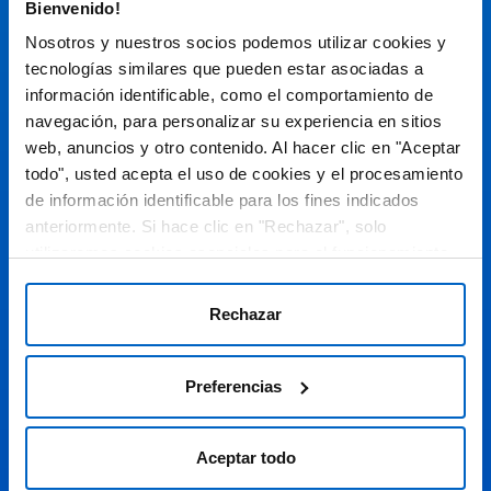
Bienvenido!
Espacio de Información Médica
Nosotros y nuestros socios podemos utilizar cookies y
tecnologías similares que pueden estar asociadas a
información identificable, como el comportamiento de
navegación, para personalizar su experiencia en sitios
Este sitio web está orientado a profesionales sanitarios de
España.
web, anuncios y otro contenido. Al hacer clic en "Aceptar
todo", usted acepta el uso de cookies y el procesamiento
SC-ES-CP-00099, SC-ES-CP-00101, SC-ES-AMG145-00103, SC-
ES-CP-00064, SC-ES-CP-00007, SC-ES-CP-00100, SC-ES-
de información identificable para los fines indicados
AMG145-00544
Fecha de actualización AGOSTO 2026
anteriormente. Si hace clic en "Rechazar", solo
utilizaremos cookies esenciales para el funcionamiento
DECLARACIÓN DE COOKIES
del sitio web y no para optimizarlo ni personalizarlo. En
cualquier momento, puede ver, cambiar o retirar su
POLÍTICA DE COOKIES
Rechazar
consentimiento haciendo clic en "Preferencias de
POLÍTICA DE PRIVACIDAD
Cookies" en el pie de página de cada página.
Preferencias
AVISO LEGAL
© 2026 Amgen S.A. Todos los derechos reservados.
Aceptar todo