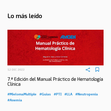
Lo más leído
12 DIC 2022
7.ª Edición del Manual Práctico de Hematología
Clínica
#MielomaMultiple
#Guias
#PTI
#LLA
#Neutropenia
#Anemia