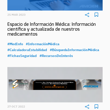
25 MAR 2023
Espacio de Información Médica: Información
científica y actualizada de nuestros
medicamentos
#MedInfo
#InformaciónMédica
#CalculadoraEstabilidad
#BúsquedaInformaciónMédica
#FichasSeguridad
#RecursosDeInterés
27 OCT 2022