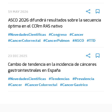
19 MAY 2026
ASCO 2026 difundirá resultados sobre la secuencia
óptima en el CCRm RAS nativo
#NovedadesCientificas
#Congreso
#Cancer
#CancerColorrectal
#CancerPulmon
#ASCO
#TTD
23 DIC 2025
Cambio de tendencia en la incidencia de cánceres
gastrointestinales en España
#NovedadesCientificas
#Tendencias
#Prevalencia
#Cancer
#CancerColorrectal
#CancerGastrico