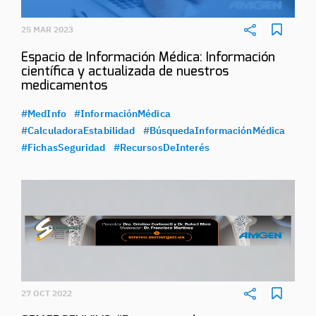
25 MAR 2023
Espacio de Información Médica: Información
científica y actualizada de nuestros
medicamentos
#MedInfo
#InformaciónMédica
#CalculadoraEstabilidad
#BúsquedaInformaciónMédica
#FichasSeguridad
#RecursosDeInterés
27 OCT 2022