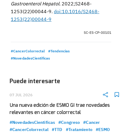
Gastroenterol Hepatol.
2022;S2468-
1253(22)00044-9.
doi:10.1016/S2468-
1253(22)00044-9
SC-ES-CP-00101
#CancerColorrectal
#Tendencias
#NovedadesCientificas
Puede interesarte
07 JUL 2026
Una nueva edición de ESMO GI trae novedades
relevantes en cáncer colorrectal
#NovedadesCientificas
#Congreso
#Cancer
#CancerColorrectal
#TTD
#Tratamiento
#ESMO