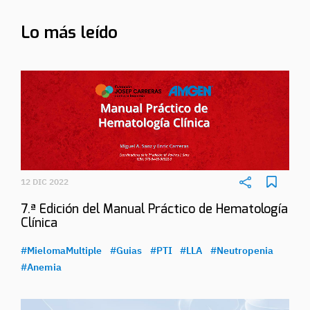
Lo más leído
12 DIC 2022
7.ª Edición del Manual Práctico de Hematología
Clínica
#MielomaMultiple
#Guias
#PTI
#LLA
#Neutropenia
#Anemia