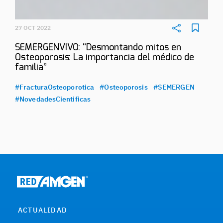
27 OCT 2022
SEMERGENVIVO: “Desmontando mitos en
Osteoporosis: La importancia del médico de
familia”
#FracturaOsteoporotica
#Osteoporosis
#SEMERGEN
#NovedadesCientificas
ACTUALIDAD