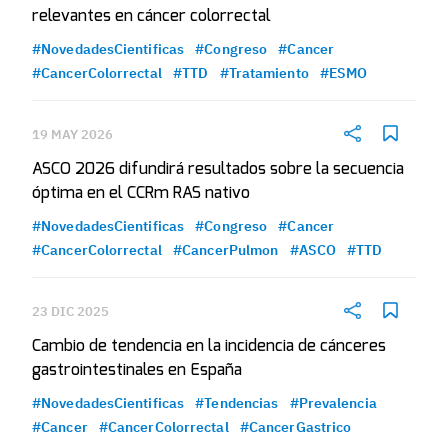
relevantes en cáncer colorrectal
#NovedadesCientificas
#Congreso
#Cancer
#CancerColorrectal
#TTD
#Tratamiento
#ESMO
19 MAY 2026
ASCO 2026 difundirá resultados sobre la secuencia
óptima en el CCRm RAS nativo
#NovedadesCientificas
#Congreso
#Cancer
#CancerColorrectal
#CancerPulmon
#ASCO
#TTD
23 DIC 2025
Cambio de tendencia en la incidencia de cánceres
gastrointestinales en España
#NovedadesCientificas
#Tendencias
#Prevalencia
#Cancer
#CancerColorrectal
#CancerGastrico