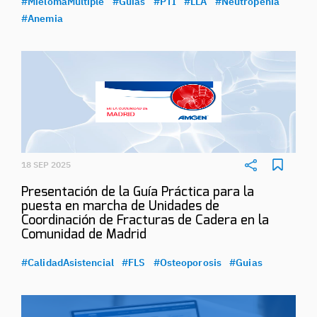
#MielomaMultiple
#Guias
#PTI
#LLA
#Neutropenia
#Anemia
18 SEP 2025
Presentación de la Guía Práctica para la
puesta en marcha de Unidades de
Coordinación de Fracturas de Cadera en la
Comunidad de Madrid
#CalidadAsistencial
#FLS
#Osteoporosis
#Guias