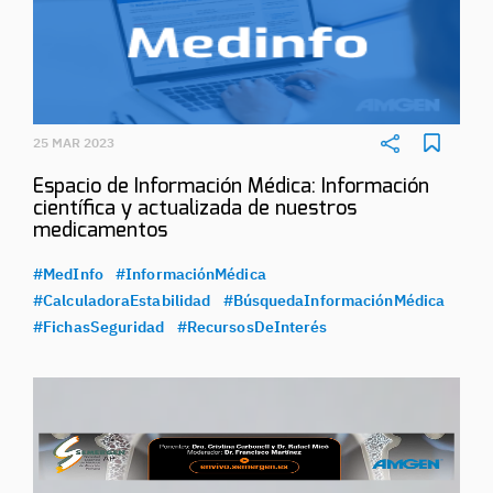
25 MAR 2023
Espacio de Información Médica: Información
científica y actualizada de nuestros
medicamentos
#MedInfo
#InformaciónMédica
#CalculadoraEstabilidad
#BúsquedaInformaciónMédica
#FichasSeguridad
#RecursosDeInterés