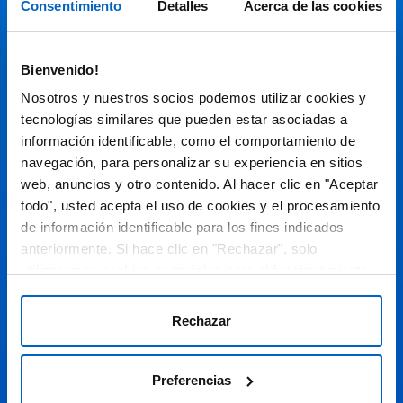
Consentimiento
Detalles
Acerca de las cookies
Audiovisual
Bienvenido!
Espacio de Información Médica
Nosotros y nuestros socios podemos utilizar cookies y
tecnologías similares que pueden estar asociadas a
información identificable, como el comportamiento de
navegación, para personalizar su experiencia en sitios
Este sitio web está orientado a profesionales sanitarios de
España.
web, anuncios y otro contenido. Al hacer clic en "Aceptar
todo", usted acepta el uso de cookies y el procesamiento
SC-ES-CP-00099, SC-ES-CP-00101, SC-ES-AMG145-00103, SC-
ES-CP-00064, SC-ES-CP-00007, SC-ES-CP-00100, SC-ES-
de información identificable para los fines indicados
AMG145-00544
Fecha de actualización AGOSTO 2026
anteriormente. Si hace clic en "Rechazar", solo
utilizaremos cookies esenciales para el funcionamiento
DECLARACIÓN DE COOKIES
del sitio web y no para optimizarlo ni personalizarlo. En
cualquier momento, puede ver, cambiar o retirar su
POLÍTICA DE COOKIES
Rechazar
consentimiento haciendo clic en "Preferencias de
POLÍTICA DE PRIVACIDAD
Cookies" en el pie de página de cada página.
Preferencias
AVISO LEGAL