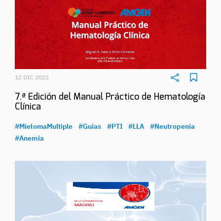
12 DIC 2022
7.ª Edición del Manual Práctico de Hematología
Clínica
#MielomaMultiple
#Guias
#PTI
#LLA
#Neutropenia
#Anemia