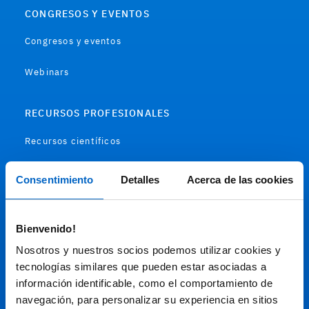
CONGRESOS Y EVENTOS
Congresos y eventos
Webinars
RECURSOS PROFESIONALES
Recursos científicos
Soportes
Consentimiento
Detalles
Acerca de las cookies
Audiovisual
Bienvenido!
Espacio de Información Médica
Nosotros y nuestros socios podemos utilizar cookies y
tecnologías similares que pueden estar asociadas a
información identificable, como el comportamiento de
navegación, para personalizar su experiencia en sitios
Este sitio web está orientado a profesionales sanitarios de