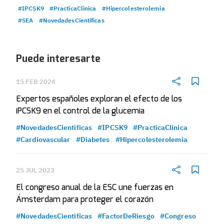
#IPCSK9
#PracticaClinica
#Hipercolesterolemia
#SEA
#NovedadesCientificas
Puede interesarte
15 FEB 2024
Expertos españoles exploran el efecto de los
iPCSK9 en el control de la glucemia
#NovedadesCientificas
#IPCSK9
#PracticaClinica
#Cardiovascular
#Diabetes
#Hipercolesterolemia
25 JUL 2023
El congreso anual de la ESC une fuerzas en
Ámsterdam para proteger el corazón
#NovedadesCientificas
#FactorDeRiesgo
#Congreso