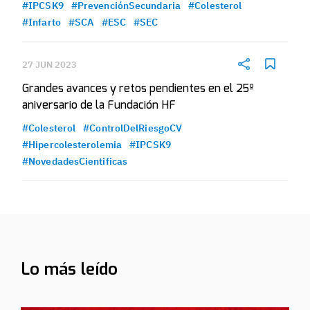
#IPCSK9
#PrevenciónSecundaria
#Colesterol
#Infarto
#SCA
#ESC
#SEC
27 JUN 2023
Grandes avances y retos pendientes en el 25º
aniversario de la Fundación HF
#Colesterol
#ControlDelRiesgoCV
#Hipercolesterolemia
#IPCSK9
#NovedadesCientificas
Lo más leído