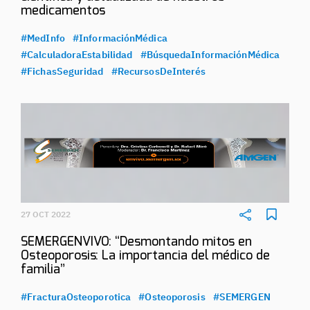
medicamentos
#MedInfo
#InformaciónMédica
#CalculadoraEstabilidad
#BúsquedaInformaciónMédica
#FichasSeguridad
#RecursosDeInterés
27 OCT 2022
SEMERGENVIVO: “Desmontando mitos en
Osteoporosis: La importancia del médico de
familia”
#FracturaOsteoporotica
#Osteoporosis
#SEMERGEN