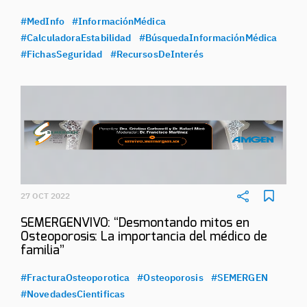
#MedInfo
#InformaciónMédica
#CalculadoraEstabilidad
#BúsquedaInformaciónMédica
#FichasSeguridad
#RecursosDeInterés
27 OCT 2022
SEMERGENVIVO: “Desmontando mitos en
Osteoporosis: La importancia del médico de
familia”
#FracturaOsteoporotica
#Osteoporosis
#SEMERGEN
#NovedadesCientificas