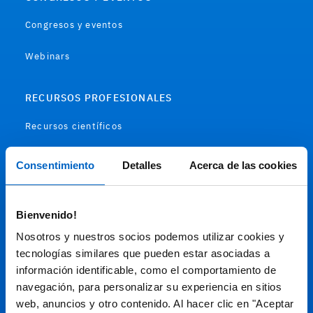
Congresos y eventos
Webinars
RECURSOS PROFESIONALES
Recursos científicos
Soportes
Consentimiento
Detalles
Acerca de las cookies
Audiovisual
Bienvenido!
Espacio de Información Médica
Nosotros y nuestros socios podemos utilizar cookies y
tecnologías similares que pueden estar asociadas a
información identificable, como el comportamiento de
navegación, para personalizar su experiencia en sitios
Este sitio web está orientado a profesionales sanitarios de
España.
web, anuncios y otro contenido. Al hacer clic en "Aceptar