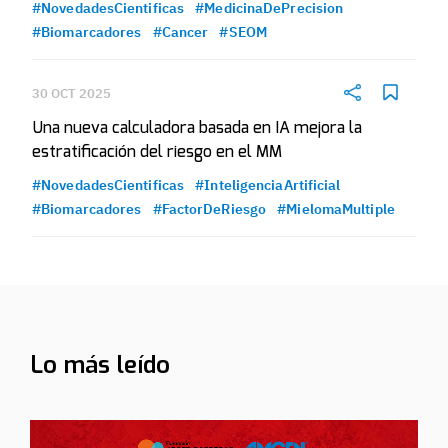
#NovedadesCientificas
#MedicinaDePrecision
#Biomarcadores
#Cancer
#SEOM
30 OCT 2025
Una nueva calculadora basada en IA mejora la
estratificación del riesgo en el MM
#NovedadesCientificas
#InteligenciaArtificial
#Biomarcadores
#FactorDeRiesgo
#MielomaMultiple
Lo más leído