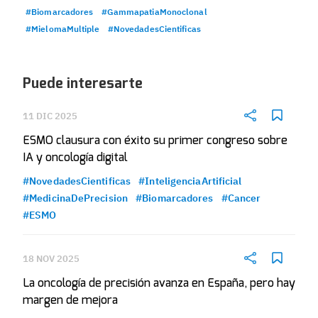
#Biomarcadores
#GammapatiaMonoclonal
#MielomaMultiple
#NovedadesCientificas
Puede interesarte
11 DIC 2025
ESMO clausura con éxito su primer congreso sobre
IA y oncología digital
#NovedadesCientificas
#InteligenciaArtificial
#MedicinaDePrecision
#Biomarcadores
#Cancer
#ESMO
18 NOV 2025
La oncología de precisión avanza en España, pero hay
margen de mejora