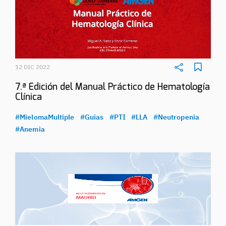
12 DIC 2022
7.ª Edición del Manual Práctico de Hematología
Clínica
#MielomaMultiple
#Guias
#PTI
#LLA
#Neutropenia
#Anemia