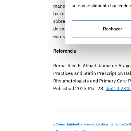
manejo adecuado de los pacientes pso
su consentimiento haciendo c
barreras subyacentes. Consideran ra
sobre las comorbilidades de la PsO, 
dermatólogos y reumatólogos dada su
Rechazar
estos pacientes.
Referencia
Berna-Rico E, Abbad-Jaime de Aragon 
Practices and Statin Prescription Ha
Rheumatologists and Primary Care P
Published 2023 Mar 28.
doi:10.234
#ComorbilidadCardiometabolica
#FactorDeR