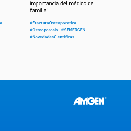
importancia del médico de
familia”
ca
#FracturaOsteoporotica
#Osteoporosis
#SEMERGEN
#NovedadesCientificas