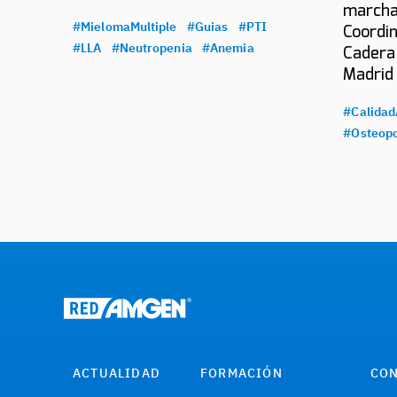
marcha
#MielomaMultiple
#Guias
#PTI
Coordin
#LLA
#Neutropenia
#Anemia
Cadera
Madrid
#Calidad
#Osteopo
ACTUALIDAD
FORMACIÓN
CON