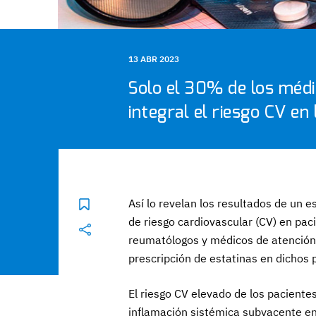
13 ABR 2023
Solo el 30% de los méd
integral el riesgo CV en
Así lo revelan los resultados de un e
de riesgo cardiovascular (CV) en pac
reumatólogos y médicos de atención p
prescripción de estatinas en dichos 
El riesgo CV elevado de los paciente
inflamación sistémica subyacente en