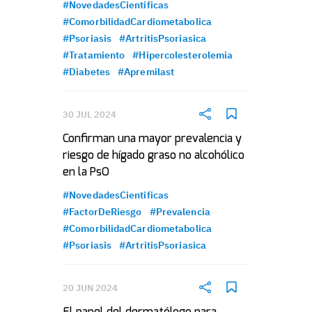
#NovedadesCientificas
#ComorbilidadCardiometabolica
#Psoriasis
#ArtritisPsoriasica
#Tratamiento
#Hipercolesterolemia
#Diabetes
#Apremilast
30 JUL 2024
Confirman una mayor prevalencia y
riesgo de hígado graso no alcohólico
en la PsO
#NovedadesCientificas
#FactorDeRiesgo
#Prevalencia
#ComorbilidadCardiometabolica
#Psoriasis
#ArtritisPsoriasica
20 JUN 2024