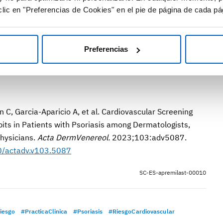
riásicos, por lo que apuestan por identificar las
lic en "Preferencias de Cookies" en el pie de página de cada pá
zonable asignar más recursos a la formación de los MAP
así como plantear intervenciones dirigidas a
 mayor predisposición a prescribir estatinas entre
Preferencias
C, Garcia-Aparicio A, et al. Cardiovascular Screening
bits in Patients with Psoriasis among Dermatologists,
hysicians.
Acta DermVenereol.
2023;103:adv5087.
0/actadv.v103.5087
SC-ES-apremilast-00010
iesgo
#PracticaClinica
#Psoriasis
#RiesgoCardiovascular