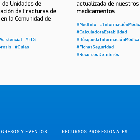
 de Unidades de
actualizada de nuestros
ación de Fracturas de
medicamentos
 en la Comunidad de
#MedInfo
#InformaciónMédi
#CalculadoraEstabilidad
Asistencial
#FLS
#BúsquedaInformaciónMédica
rosis
#Guias
#FichasSeguridad
#RecursosDeInterés
GRESOS Y EVENTOS
RECURSOS PROFESIONALES