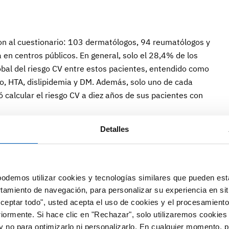
on al cuestionario: 103 dermatólogos, 94 reumatólogos y
en centros públicos. En general, solo el 28,4% de los
obal del riesgo CV entre estos pacientes, entendido como
o, HTA, dislipidemia y DM. Además, solo uno de cada
 calcular el riesgo CV a diez años de sus pacientes con
Detalles
 conscientes de la relación entre PsO y riesgo CV y/o no
ciones de cribado CV. Dos de cada tres MAP (67,6%)
omo factor de riesgo a la hora de prescribir estatinas. El
% de los dermatólogos aseguró prescribir dichos
odemos utilizar cookies y tecnologías similares que pueden est
e, entre los que no lo hacían, cerca de la mitad (49,7%)
rtamiento de navegación, para personalizar su experiencia en sit
Aceptar todo", usted acepta el uso de cookies y el procesamiento
riormente. Si hace clic en "Rechazar", solo utilizaremos cookies
 un abordaje global del riesgo CV podría dificultar el
y no para optimizarlo ni personalizarlo. En cualquier momento, p