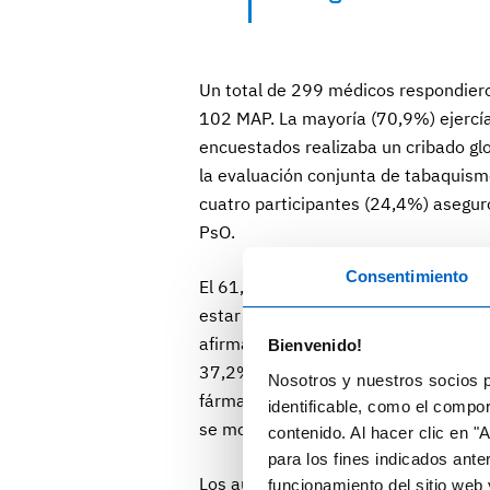
Un total de 299 médicos respondier
102 MAP. La mayoría (70,9%) ejercía 
encuestados realizaba un cribado gl
la evaluación conjunta de tabaquism
cuatro participantes (24,4%) aseguró
PsO.
Consentimiento
El 61,2% de los MAP afirmaron no ser
estar al corriente de las recomenda
afirmaron no tener en cuenta la PsO c
Bienvenido!
37,2% de los reumatólogos y el 12,6
Nosotros y nuestros socios p
fármacos en pacientes con PsO aunqu
identificable, como el compo
se mostraron dispuestos a hacerlo.
contenido. Al hacer clic en "
para los fines indicados ante
Los autores concluyen que la falta de
funcionamiento del sitio web 