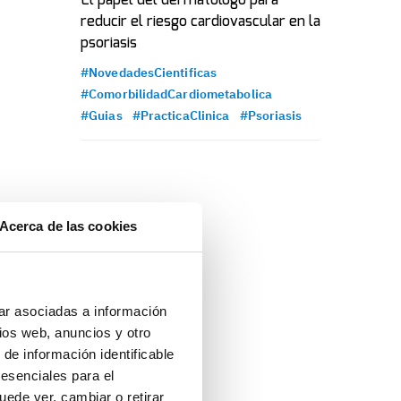
El papel del dermatólogo para
reducir el riesgo cardiovascular en la
psoriasis
#NovedadesCientificas
#ComorbilidadCardiometabolica
#Guias
#PracticaClinica
#Psoriasis
Acerca de las cookies
ar asociadas a información
ios web, anuncios y otro
 de información identificable
 esenciales para el
uede ver, cambiar o retirar