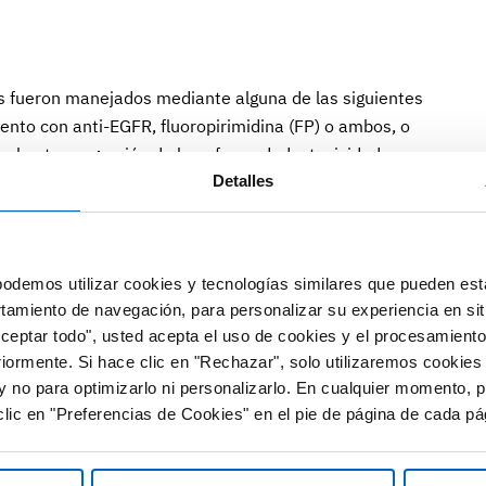
es fueron manejados mediante alguna de las siguientes
ento con anti-EGFR, fluoropirimidina (FP) o ambos, o
ón hasta progresión de la enfermedad o toxicidad no
Detalles
aración con la observación o el mantenimiento con solo
continuación de la inducción con QT más anti-EGFR como
odemos utilizar cookies y tecnologías similares que pueden est
FR hasta progresión o toxicidad no aceptable ofrecen
rtamiento de navegación, para personalizar su experiencia en sit
upervivencia libre de progresión y de supervivencia global.
Aceptar todo", usted acepta el uso de cookies y el procesamiento
riormente. Si hace clic en "Rechazar", solo utilizaremos cookies
nos de eficacia, el mantenimiento con FP más anti-EGFR
y no para optimizarlo ni personalizarlo. En cualquier momento, p
pción tras inducción basada en anti-EGFR en pacientes
lic en "Preferencias de Cookies" en el pie de página de cada pá
más, consideran que el beneficio podría amplificarse en
zquierdo y BRAF no mutado.