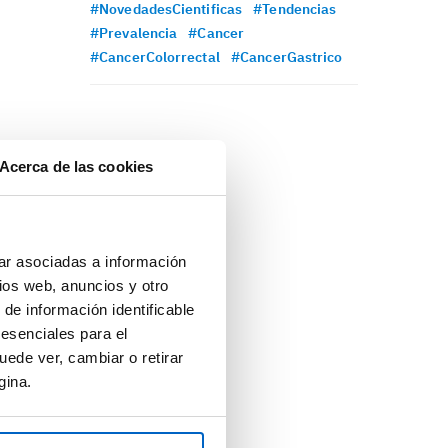
#NovedadesCientificas
#Tendencias
#Prevalencia
#Cancer
#CancerColorrectal
#CancerGastrico
Acerca de las cookies
ar asociadas a información
ios web, anuncios y otro
 de información identificable
 esenciales para el
uede ver, cambiar o retirar
gina.