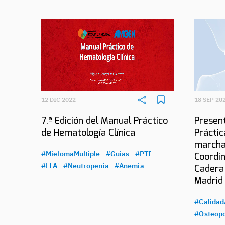
12 DIC 2022
18 SEP 20
7.ª Edición del Manual Práctico
Present
de Hematología Clínica
Práctic
marcha
#MielomaMultiple
#Guias
#PTI
Coordin
#LLA
#Neutropenia
#Anemia
Cadera
Madrid
#Calidad
#Osteopo