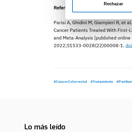
Rechazar
Referencia
Parisi A, Ghidini M, Giampieri R, et a
Cancer Patients Treated With First
and Meta-Analysis [published online
2022;S1533-0028(22)00008-1.
do
#CancerColorrectal
#Tratamiento
#Panitu
Lo más leído