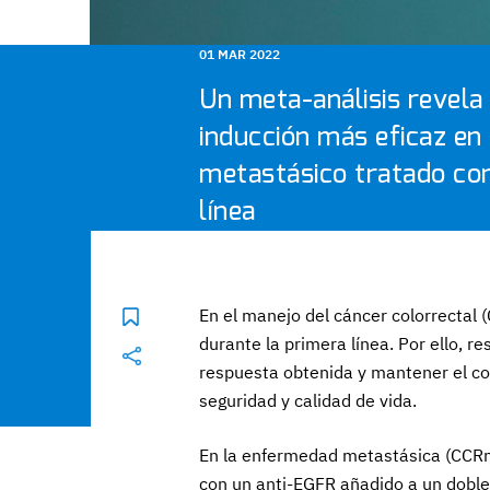
01 MAR 2022
Un meta-análisis revela 
inducción más eficaz en 
metastásico tratado co
línea
En el manejo del cáncer colorrectal 
durante la primera línea. Por ello, re
respuesta obtenida y mantener el co
seguridad y calidad de vida.
En la enfermedad metastásica (CCRm)
con un anti-EGFR añadido a un doble