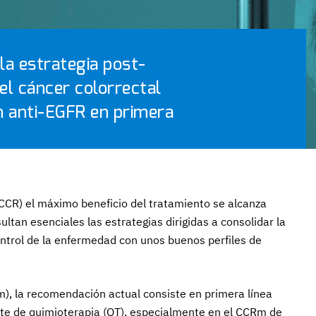
la estrategia post-
el cáncer colorrectal
n anti-EGFR en primera
(CCR) el máximo beneficio del tratamiento se alcanza
sultan esenciales las estrategias dirigidas a consolidar la
ntrol de la enfermedad con unos buenos perfiles de
, la recomendación actual consiste en primera línea
te de quimioterapia (QT), especialmente en el CCRm de