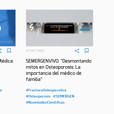
27 OCT 2022
Médica:
SEMERGENVIVO: “Desmontando
mitos en Osteoporosis: La
importancia del médico de
familia”
ca
#FracturaOsteoporotica
#Osteoporosis
#SEMERGEN
#NovedadesCientificas