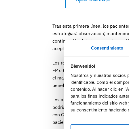
Tras esta primera línea, los pacient
estrategias: observación; mantenimi
continuación del régimen de inducci
Consentimiento
aceptable.
Los resultados revelan que, en comp
Bienvenido!
FP o FP más un anti-VEGF, tanto la 
Nosotros y nuestros socios p
el mantenimiento con FP más anti-EG
identificable, como el compo
beneficios significativos a nivel de s
contenido. Al hacer clic en "
para los fines indicados ante
Los autores concluyen que, en térmi
funcionamiento del sitio web 
podría considerarse como la mejor o
su consentimiento haciendo c
con CCRm y RAS de tipo salvaje. Ade
pacientes con enfermedad de lado i