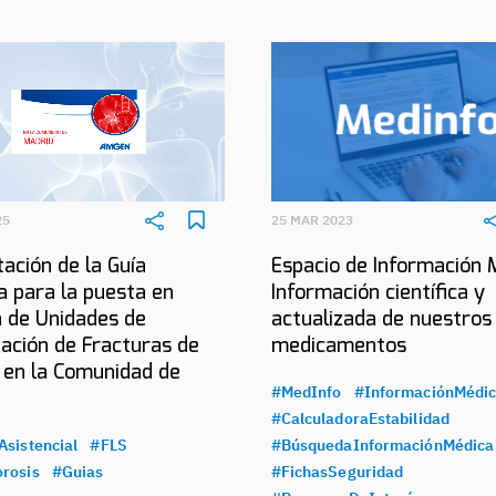
25
25 MAR 2023
ación de la Guía
Espacio de Información 
a para la puesta en
Información científica y
 de Unidades de
actualizada de nuestros
ación de Fracturas de
medicamentos
 en la Comunidad de
#MedInfo
#InformaciónMédi
#CalculadoraEstabilidad
Asistencial
#FLS
#BúsquedaInformaciónMédica
rosis
#Guias
#FichasSeguridad