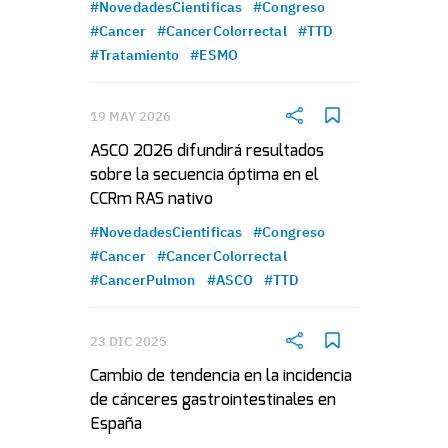
#NovedadesCientificas
#Congreso
#Cancer
#CancerColorrectal
#TTD
#Tratamiento
#ESMO
19 MAY 2026
ASCO 2026 difundirá resultados
sobre la secuencia óptima en el
CCRm RAS nativo
#NovedadesCientificas
#Congreso
#Cancer
#CancerColorrectal
#CancerPulmon
#ASCO
#TTD
23 DIC 2025
Cambio de tendencia en la incidencia
de cánceres gastrointestinales en
España