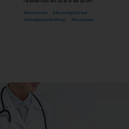
residentes en la era de la IA?
#Innovacion
#TecnologiaSalud
#InteligenciaArtificial
#Formacion