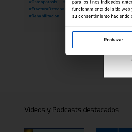
#Osteoporosis
#Formacion
#CancerMama
para los fines indicados ante
re
#FracturaOsteoporotica
#Prolia
funcionamiento del sitio web 
ár
#Rehabilitacion
su consentimiento haciendo c
Ac
de
re
Rechazar
Vídeos y Podcasts destacados