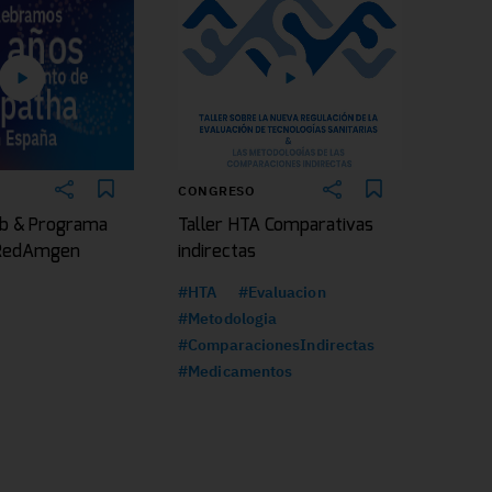
CONGRESO
b & Programa
Taller HTA Comparativas
|RedAmgen
indirectas
#HTA
#Evaluacion
#Metodologia
#ComparacionesIndirectas
#Medicamentos