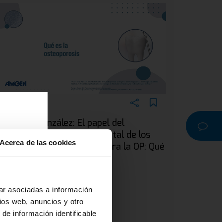
EBINAR
ra. Silvia González: El papel del
dontólogo en el manejo dental de los
Acerca de las cookies
acientes en tratamiento para la OP: Qué
a
s la osteoporosis
r o
na
ar asociadas a información
ios web, anuncios y otro
 de información identificable
 y