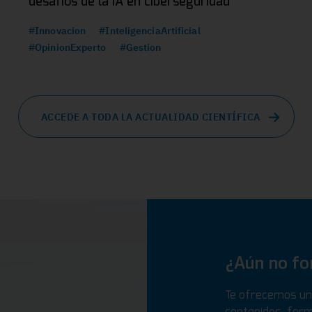
desafíos de la IA en ciberseguridad
#Innovacion
#InteligenciaArtificial
#OpinionExperto
#Gestion
ACCEDE A TODA LA ACTUALIDAD CIENTÍFICA
¿Aún no f
Te ofrecemos un 
contenidos, form