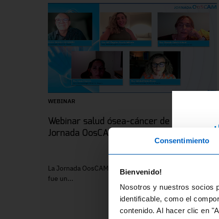
WEBINAR
Webinar salud ósea-cáncer de mama.
¿
Jornada OosCAM
Consentimiento
RE
ex
La Jornada OosCAM, celebrada el 2 de abril de 2024,
Bienvenido!
di
fue un...
Nosotros y nuestros socios p
fo
identificable, como el compo
contenido. Al hacer clic en "
En