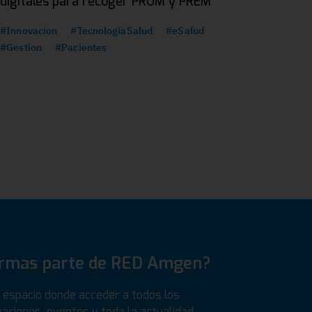
digitales para recoger PROM y PREM
#Innovacion
#TecnologiaSalud
#eSalud
#Gestion
#Pacientes
ormas parte de RED Amgen?
espacio donde acceder a todos los
aciones, eventos y toda la actualidad