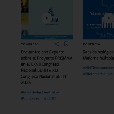
CONGRESO
PONENCIA
Encuentro con Experto
Recaída biológica
sobre el Proyecto PRISMMA
Mieloma Múltipl
en el LXVII Congreso
#MMTienesunmom
Nacional SEHH y XLI
#MielomaMultiple
Congreso Nacional SETH
2025
#NovedadesCientificas
#Congreso
#SEHH