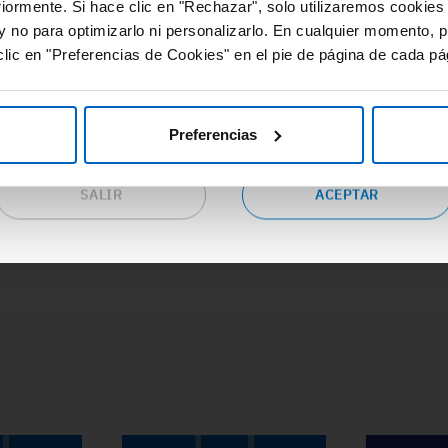
#Adherencia
#OpinionExperto
#
riormente. Si hace clic en "Rechazar", solo utilizaremos cookies
cursos de valor y gran utilidad relacionados con las distintas
#Osteoporosis
#
y no para optimizarlo ni personalizarlo. En cualquier momento, p
eas terapéuticas.
lic en "Preferencias de Cookies" en el pie de página de cada pá
epta las condiciones si eres profesional sanitario en España y
seas continuar en este sitio web o pulsa “salir” para ser
dirigido al sitio web corporativo de Amgen.
Preferencias
SALIR
ACEPTAR
ACCEDE A TODA LA FORMACIÓN