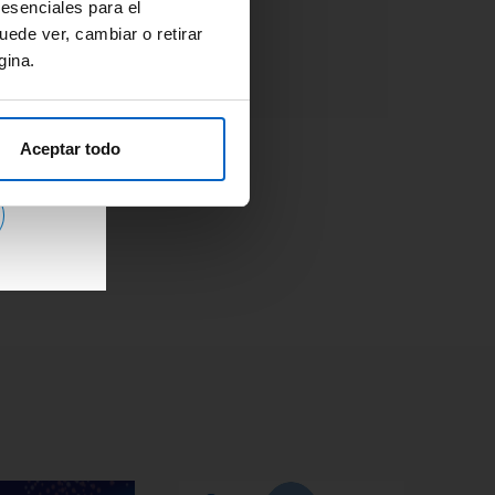
Adherencia
#OpinionExperto
 esenciales para el
Osteoporosis
uede ver, cambiar o retirar
gina.
Aceptar todo