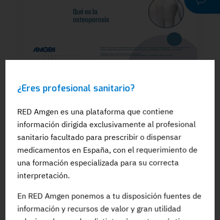
WEBINAR
¿Eres profesional sanitario?
Dra. Silvia González: El papel del
odontólogo en el manejo dental de los
pacientes en tratamiento para la OP: Qué
RED Amgen es una plataforma que contiene
es la osteoporosis
información dirigida exclusivamente al profesional
sanitario facultado para prescribir o dispensar
medicamentos en España, con el requerimiento de
una formación especializada para su correcta
interpretación.
#Adherencia
#OpinionExperto
#Osteoporosis
En RED Amgen ponemos a tu disposición fuentes de
información y recursos de valor y gran utilidad