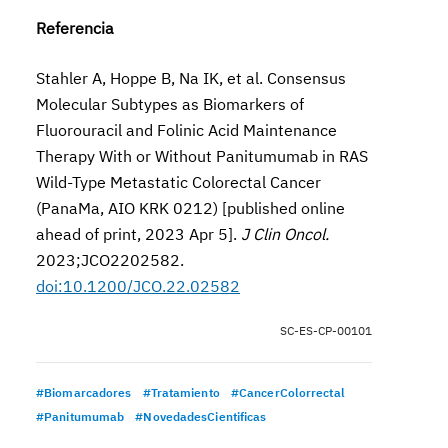
Referencia
Stahler A, Hoppe B, Na IK, et al. Consensus
Molecular Subtypes as Biomarkers of
Fluorouracil and Folinic Acid Maintenance
Therapy With or Without Panitumumab in RAS
Wild-Type Metastatic Colorectal Cancer
(PanaMa, AIO KRK 0212) [published online
ahead of print, 2023 Apr 5].
J Clin Oncol.
2023;JCO2202582.
doi:10.1200/JCO.22.02582
SC-ES-CP-00101
#Biomarcadores
#Tratamiento
#CancerColorrectal
#Panitumumab
#NovedadesCientificas