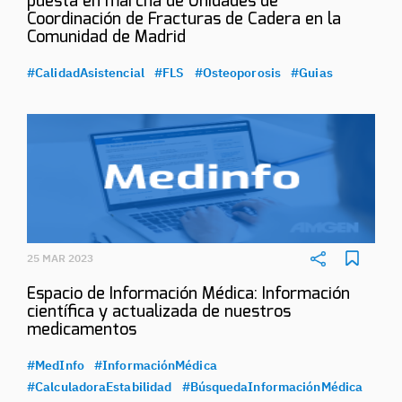
puesta en marcha de Unidades de
Coordinación de Fracturas de Cadera en la
Comunidad de Madrid
#CalidadAsistencial
#FLS
#Osteoporosis
#Guias
25 MAR 2023
Espacio de Información Médica: Información
científica y actualizada de nuestros
medicamentos
#MedInfo
#InformaciónMédica
#CalculadoraEstabilidad
#BúsquedaInformaciónMédica