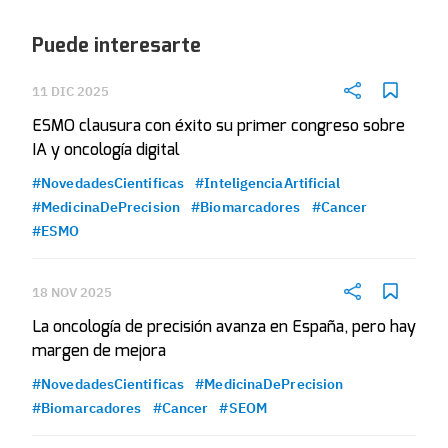
Puede interesarte
11 DIC 2025
ESMO clausura con éxito su primer congreso sobre
IA y oncología digital
#NovedadesCientificas
#InteligenciaArtificial
#MedicinaDePrecision
#Biomarcadores
#Cancer
#ESMO
18 NOV 2025
La oncología de precisión avanza en España, pero hay
margen de mejora
#NovedadesCientificas
#MedicinaDePrecision
#Biomarcadores
#Cancer
#SEOM