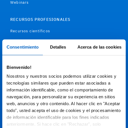
Webinars
RECURSOS PROFESIONALES
Recursos científicos
Soportes
Consentimiento
Detalles
Acerca de las cookies
Audiovisual
Bienvenido!
Espacio de Información Médica
Nosotros y nuestros socios podemos utilizar cookies y
tecnologías similares que pueden estar asociadas a
información identificable, como el comportamiento de
navegación, para personalizar su experiencia en sitios
Este sitio web está orientado a profesionales sanitarios de
España.
web, anuncios y otro contenido. Al hacer clic en "Aceptar
todo", usted acepta el uso de cookies y el procesamiento
SC-ES-CP-00099, SC-ES-CP-00101, SC-ES-AMG145-00103, SC-
ES-CP-00064, SC-ES-CP-00007, SC-ES-CP-00100, SC-ES-
de información identificable para los fines indicados
AMG145-00544
Fecha de actualización AGOSTO 2026
anteriormente. Si hace clic en "Rechazar", solo