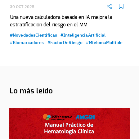
30 OCT 2025
Una nueva calculadora basada en IA mejora la
estratificación del riesgo en el MM
#NovedadesCientificas
#InteligenciaArtificial
#Biomarcadores
#FactorDeRiesgo
#MielomaMultiple
Lo más leído