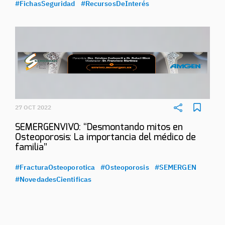
#FichasSeguridad
#RecursosDeInterés
27 OCT 2022
SEMERGENVIVO: “Desmontando mitos en
Osteoporosis: La importancia del médico de
familia”
#FracturaOsteoporotica
#Osteoporosis
#SEMERGEN
#NovedadesCientificas