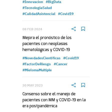
#Innovacion
#BigData
#TecnologiaSalud
#CalidadAsistencial
#Covid19
08 FEB 2024
Mejora el pronóstico de los
pacientes con neoplasias
hematológicas y COVID-19
#NovedadesCientificas
#Covid19
#FactorDeRiesgo
#Cancer
#MielomaMultiple
30 MAY 2023
Consenso sobre el manejo de
pacientes con MM y COVID-19 en la
era postpandémica