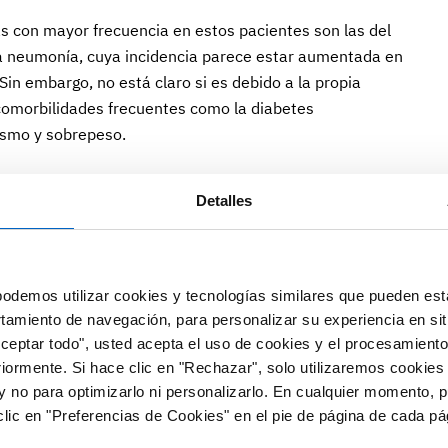
 con mayor frecuencia en estos pacientes son las del
da la neumonía, cuya incidencia parece estar aumentada en
in embargo, no está claro si es debido a la propia
comorbilidades frecuentes como la diabetes
uismo y sobrepeso.
atos muestran que, a pesar de las comorbilidades, los
Detalles
tamiento sistémico no parecen tener un mayor riesgo de
rave en comparación con la población general.
jo de infecciones en pacientes con PsO que reciben
odemos utilizar cookies y tecnologías similares que pueden est
recoge dos estrategias generales en base a las guías de
rtamiento de navegación, para personalizar su experiencia en sit
ar cribados de distintas infecciones crónicas
Aceptar todo", usted acepta el uso de cookies y el procesamiento
 y virus de la inmunodeficiencia humana) antes de iniciar
riormente. Si hace clic en "Rechazar", solo utilizaremos cookies
y no para optimizarlo ni personalizarlo. En cualquier momento, p
lic en "Preferencias de Cookies" en el pie de página de cada pá
es poner a los pacientes con PsO moderada o grave al