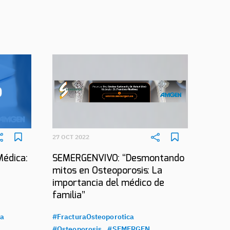
27 OCT 2022
Médica:
SEMERGENVIVO: “Desmontando
mitos en Osteoporosis: La
importancia del médico de
familia”
ca
#FracturaOsteoporotica
#Osteoporosis
#SEMERGEN