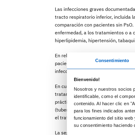
Las infecciones graves documentadas
tracto respiratorio inferior, inclui
comparación con pacientes sin PsO. S
enfermedad, a los tratamientos o a 
hiperlipidemia, hipertensión, tabaq
En relación con el SARS-CoV-2, los d
Consentimiento
pacientes psoriásicos con o sin tra
infección o de sufrir una COVID-19 g
Bienvenido!
En cuanto a la prevención y el mane
Nosotros y nuestros socios p
tratamientos sistémicos, el trabajo 
identificable, como el compo
práctica clínica. La primera es realiz
contenido. Al hacer clic en "
(tuberculosis, candidiasis, hepatitis
para los fines indicados ante
el tratamiento con biológicos.
funcionamiento del sitio web 
su consentimiento haciendo c
La segunda estrategia recomendada 