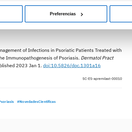
 COVID-19, antes de recibir terapias biológicas. En este
el fundamental de los dermatólogos a la hora de educar a
Preferencias
e las inmunizaciones para evitar infecciones graves.
Management of Infections in Psoriatic Patients Treated with
the Immunopathogenesis of Psoriasis.
Dermatol Pract
lished 2023 Jan 1.
doi:10.5826/dpc.1301a16
SC-ES-apremilast-00010
soriasis
#NovedadesCientificas