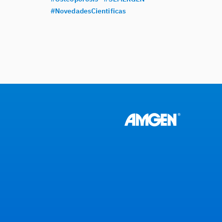
#NovedadesCientificas