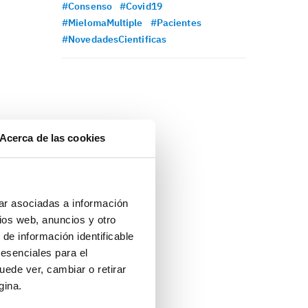
#Consenso
#Covid19
#MielomaMultiple
#Pacientes
#NovedadesCientificas
Acerca de las cookies
ar asociadas a información
ios web, anuncios y otro
 de información identificable
 esenciales para el
uede ver, cambiar o retirar
gina.