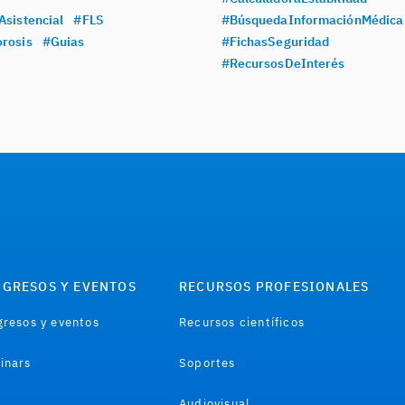
Asistencial
#FLS
#BúsquedaInformaciónMédica
rosis
#Guias
#FichasSeguridad
#RecursosDeInterés
GRESOS Y EVENTOS
RECURSOS PROFESIONALES
resos y eventos
Recursos científicos
inars
Soportes
Audiovisual