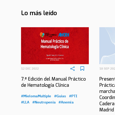
Lo más leído
12 DIC 2022
18 SEP 20
7.ª Edición del Manual Práctico
Present
de Hematología Clínica
Práctic
marcha
#MielomaMultiple
#Guias
#PTI
Coordin
#LLA
#Neutropenia
#Anemia
Cadera
Madrid