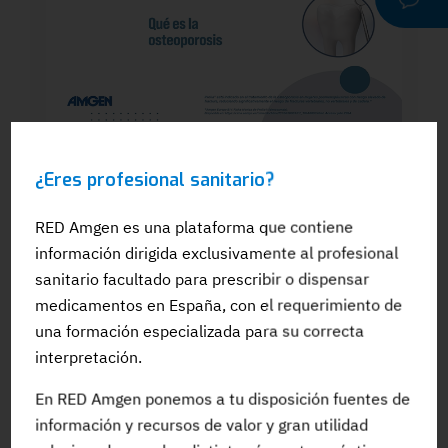
WEBINAR
¿Eres profesional sanitario?
Dra. Silvia González: El papel del
odontólogo en el manejo dental de los
pacientes en tratamiento para la OP: Qué
RED Amgen es una plataforma que contiene
es la osteoporosis
información dirigida exclusivamente al profesional
sanitario facultado para prescribir o dispensar
medicamentos en España, con el requerimiento de
una formación especializada para su correcta
interpretación.
#Adherencia
#OpinionExperto
#Osteoporosis
En RED Amgen ponemos a tu disposición fuentes de
información y recursos de valor y gran utilidad