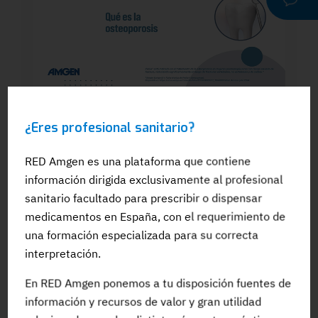
WEBINAR
¿Eres profesional sanitario?
Dra. Silvia González: El papel del
odontólogo en el manejo dental de los
pacientes en tratamiento para la OP: Qué
RED Amgen es una plataforma que contiene
es la osteoporosis
información dirigida exclusivamente al profesional
sanitario facultado para prescribir o dispensar
medicamentos en España, con el requerimiento de
una formación especializada para su correcta
interpretación.
#Adherencia
#OpinionExperto
#Osteoporosis
En RED Amgen ponemos a tu disposición fuentes de
información y recursos de valor y gran utilidad