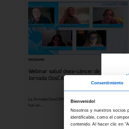
WEBINAR
Webinar salud ósea-cáncer de mama.
¿
Jornada OosCAM
Consentimiento
RE
ex
La Jornada OosCAM, celebrada el 2 de abril de 2024,
Bienvenido!
di
fue un...
Nosotros y nuestros socios p
fo
identificable, como el compo
contenido. Al hacer clic en "
En