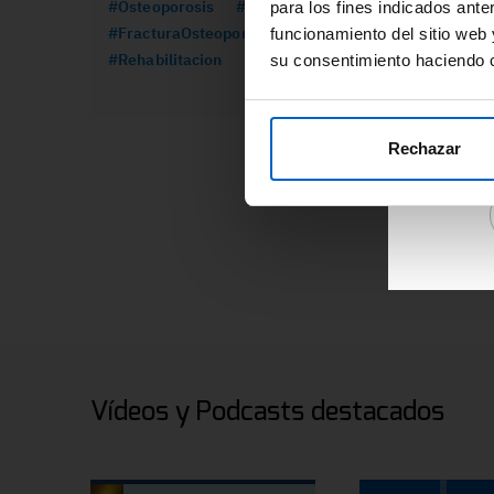
#Osteoporosis
#Formacion
#CancerMama
para los fines indicados ante
re
#FracturaOsteoporotica
#Prolia
funcionamiento del sitio web 
ár
#Rehabilitacion
su consentimiento haciendo c
Ac
de
re
Rechazar
Vídeos y Podcasts destacados