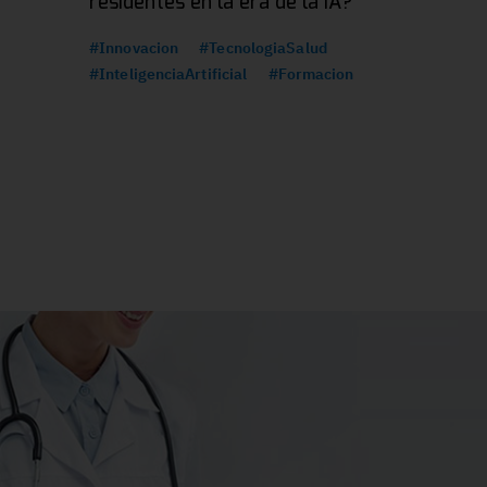
residentes en la era de la IA?
#Innovacion
#TecnologiaSalud
#InteligenciaArtificial
#Formacion