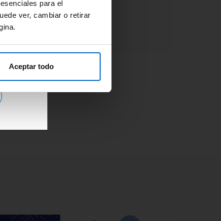
Adherencia
#OpinionExperto
 esenciales para el
Osteoporosis
uede ver, cambiar o retirar
gina.
Aceptar todo