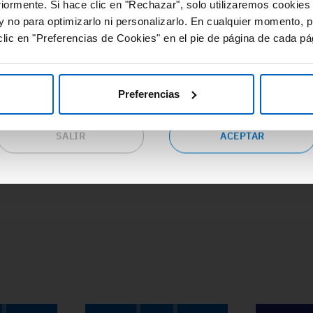
#Adherencia
#OpinionExperto
#
riormente. Si hace clic en "Rechazar", solo utilizaremos cookies
cursos de valor y gran utilidad relacionados con las distintas
#Osteoporosis
#
y no para optimizarlo ni personalizarlo. En cualquier momento, p
eas terapéuticas.
lic en "Preferencias de Cookies" en el pie de página de cada pá
epta las condiciones si eres profesional sanitario en España y
seas continuar en este sitio web o pulsa “salir” para ser
dirigido al sitio web corporativo de Amgen.
Preferencias
SALIR
ACEPTAR
ACCEDE A TODA LA FORMACIÓN