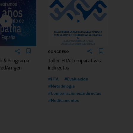
CONGRESO
b & Programa
Taller HTA Comparativas
|RedAmgen
indirectas
#HTA
#Evaluacion
#Metodologia
#ComparacionesIndirectas
#Medicamentos