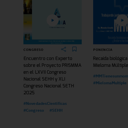
CONGRESO
PONENCIA
Encuentro con Experto
Recaída biológica
sobre el Proyecto PRISMMA
Mieloma Múltipl
en el LXVII Congreso
#MMTienesunmom
Nacional SEHH y XLI
#MielomaMultiple
Congreso Nacional SETH
2025
#NovedadesCientificas
#Congreso
#SEHH