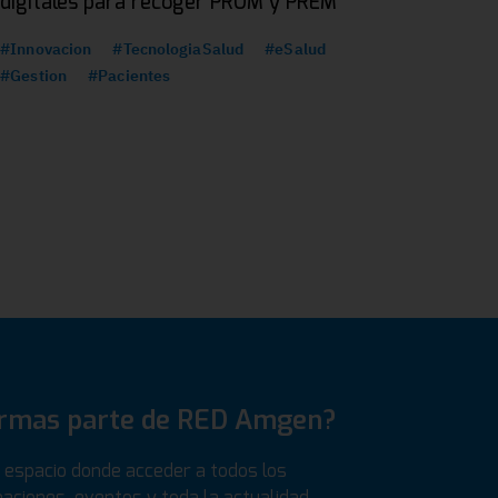
digitales para recoger PROM y PREM
#Innovacion
#TecnologiaSalud
#eSalud
#Gestion
#Pacientes
ormas parte de RED Amgen?
espacio donde acceder a todos los
aciones, eventos y toda la actualidad