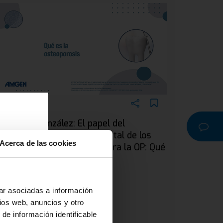
EBINAR
ra. Silvia González: El papel del
dontólogo en el manejo dental de los
Acerca de las cookies
acientes en tratamiento para la OP: Qué
a
s la osteoporosis
r o
na
ar asociadas a información
ios web, anuncios y otro
 de información identificable
 y