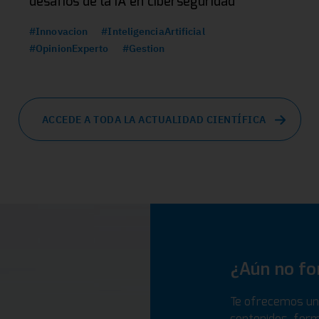
desafíos de la IA en ciberseguridad
#Innovacion
#InteligenciaArtificial
#OpinionExperto
#Gestion
ACCEDE A TODA LA ACTUALIDAD CIENTÍFICA
¿Aún no f
Te ofrecemos un 
contenidos, form