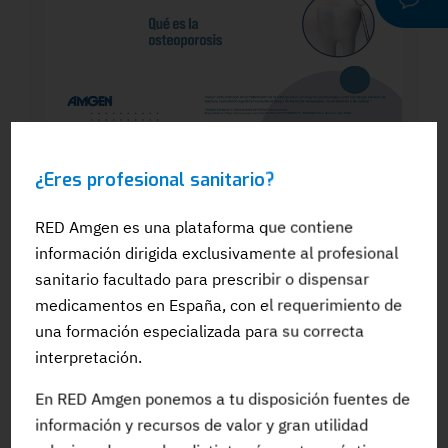
WEBINAR
¿Eres profesional sanitario?
Dra. Silvia González: El papel del
odontólogo en el manejo dental de los
pacientes en tratamiento para la OP: Qué
RED Amgen es una plataforma que contiene
es la osteoporosis
información dirigida exclusivamente al profesional
sanitario facultado para prescribir o dispensar
medicamentos en España, con el requerimiento de
una formación especializada para su correcta
interpretación.
#Adherencia
#OpinionExperto
#Osteoporosis
En RED Amgen ponemos a tu disposición fuentes de
información y recursos de valor y gran utilidad