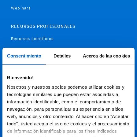
Webinars
RECURSOS PROFESIONALES
Recursos científicos
Soportes
Consentimiento
Detalles
Acerca de las cookies
Audiovisual
Bienvenido!
Espacio de Información Médica
Nosotros y nuestros socios podemos utilizar cookies y
tecnologías similares que pueden estar asociadas a
información identificable, como el comportamiento de
navegación, para personalizar su experiencia en sitios
Este sitio web está orientado a profesionales sanitarios de
España.
web, anuncios y otro contenido. Al hacer clic en "Aceptar
todo", usted acepta el uso de cookies y el procesamiento
SC-ES-CP-00099, SC-ES-CP-00101, SC-ES-AMG145-00103, SC-
ES-CP-00064, SC-ES-CP-00007, SC-ES-CP-00100, SC-ES-
de información identificable para los fines indicados
AMG145-00544
Fecha de actualización AGOSTO 2026