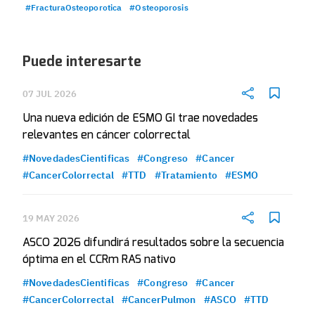
#FracturaOsteoporotica
#Osteoporosis
Puede interesarte
07 JUL 2026
Una nueva edición de ESMO GI trae novedades
relevantes en cáncer colorrectal
#NovedadesCientificas
#Congreso
#Cancer
#CancerColorrectal
#TTD
#Tratamiento
#ESMO
19 MAY 2026
ASCO 2026 difundirá resultados sobre la secuencia
óptima en el CCRm RAS nativo
#NovedadesCientificas
#Congreso
#Cancer
#CancerColorrectal
#CancerPulmon
#ASCO
#TTD