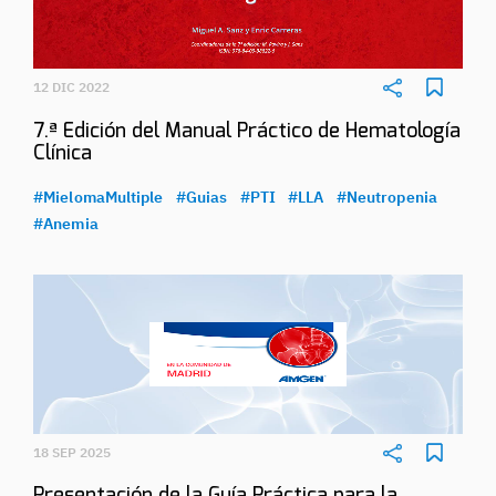
12 DIC 2022
7.ª Edición del Manual Práctico de Hematología
Clínica
#MielomaMultiple
#Guias
#PTI
#LLA
#Neutropenia
#Anemia
18 SEP 2025