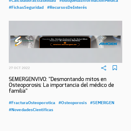
#CalculadoraEstabilidad
#BúsquedaInformaciónMédica
#FichasSeguridad
#RecursosDeInterés
27 OCT 2022
SEMERGENVIVO: “Desmontando mitos en
Osteoporosis: La importancia del médico de
familia”
#FracturaOsteoporotica
#Osteoporosis
#SEMERGEN
#NovedadesCientificas