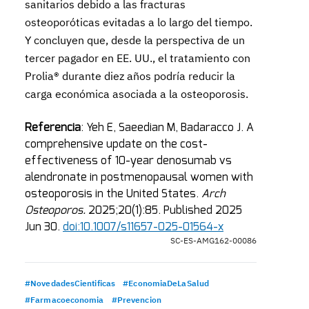
sanitarios debido a las fracturas
osteoporóticas evitadas a lo largo del tiempo.
Y concluyen que, desde la perspectiva de un
tercer pagador en EE. UU., el tratamiento con
Prolia® durante diez años podría reducir la
carga económica asociada a la osteoporosis.
Referencia
: Yeh E, Saeedian M, Badaracco J. A
comprehensive update on the cost-
effectiveness of 10-year denosumab vs
alendronate in postmenopausal women with
osteoporosis in the United States.
Arch
Osteoporos.
2025;20(1):85. Published 2025
Jun 30.
doi:10.1007/s11657-025-01564-x
SC-ES-AMG162-00086
#NovedadesCientificas
#EconomiaDeLaSalud
#Farmacoeconomia
#Prevencion