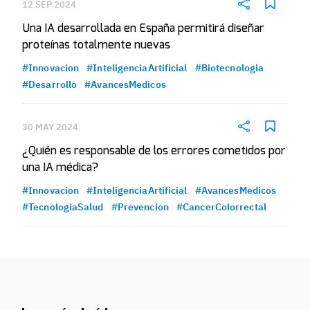
12 SEP 2024
Una IA desarrollada en España permitirá diseñar
proteínas totalmente nuevas
#Innovacion
#InteligenciaArtificial
#Biotecnologia
#Desarrollo
#AvancesMedicos
30 MAY 2024
¿Quién es responsable de los errores cometidos por
una IA médica?
#Innovacion
#InteligenciaArtificial
#AvancesMedicos
#TecnologiaSalud
#Prevencion
#CancerColorrectal