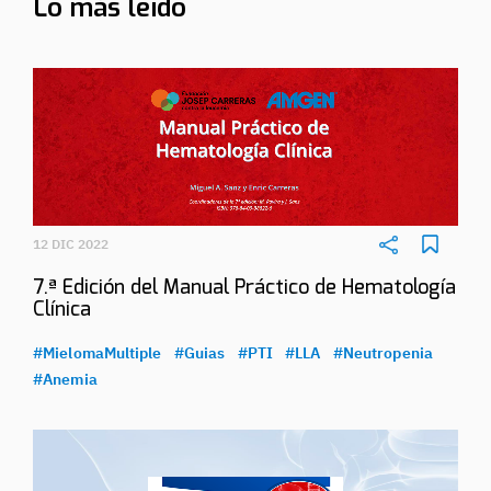
Lo más leído
12 DIC 2022
7.ª Edición del Manual Práctico de Hematología
Clínica
#MielomaMultiple
#Guias
#PTI
#LLA
#Neutropenia
#Anemia