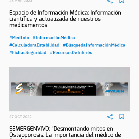
25 MAR 2023
Espacio de Información Médica: Información
científica y actualizada de nuestros
medicamentos
#MedInfo
#InformaciónMédica
#CalculadoraEstabilidad
#BúsquedaInformaciónMédica
#FichasSeguridad
#RecursosDeInterés
27 OCT 2022
SEMERGENVIVO: “Desmontando mitos en
Osteoporosis: La importancia del médico de