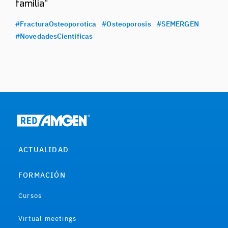
familia”
#FracturaOsteoporotica
#Osteoporosis
#SEMERGEN
#NovedadesCientificas
ACTUALIDAD
FORMACIÓN
Cursos
Virtual meetings