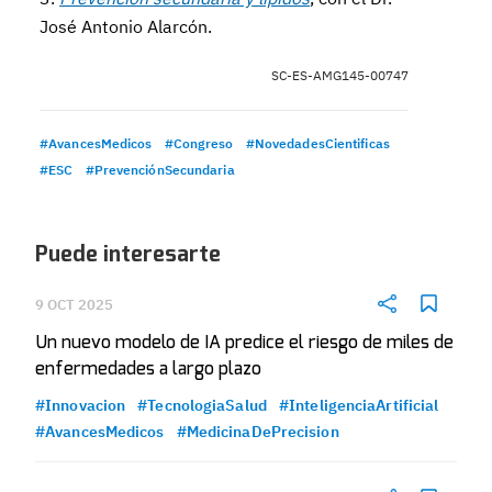
José Antonio Alarcón.
SC-ES-AMG145-00747
#AvancesMedicos
#Congreso
#NovedadesCientificas
#ESC
#PrevenciónSecundaria
Puede interesarte
9 OCT 2025
Un nuevo modelo de IA predice el riesgo de miles de
enfermedades a largo plazo
#Innovacion
#TecnologiaSalud
#InteligenciaArtificial
#AvancesMedicos
#MedicinaDePrecision