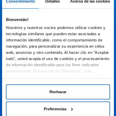
Consentimiento
Detalles
Acerca de las cookies
Audiovisual
Bienvenido!
Espacio de Información Médica
Nosotros y nuestros socios podemos utilizar cookies y
tecnologías similares que pueden estar asociadas a
información identificable, como el comportamiento de
navegación, para personalizar su experiencia en sitios
Este sitio web está orientado a profesionales sanitarios de
España.
web, anuncios y otro contenido. Al hacer clic en "Aceptar
todo", usted acepta el uso de cookies y el procesamiento
SC-ES-CP-00099, SC-ES-CP-00101, SC-ES-AMG145-00103, SC-
ES-CP-00064, SC-ES-CP-00007, SC-ES-CP-00100, SC-ES-
de información identificable para los fines indicados
AMG145-00544
Fecha de actualización AGOSTO 2026
anteriormente. Si hace clic en "Rechazar", solo
utilizaremos cookies esenciales para el funcionamiento
DECLARACIÓN DE COOKIES
del sitio web y no para optimizarlo ni personalizarlo. En
cualquier momento, puede ver, cambiar o retirar su
POLÍTICA DE COOKIES
Rechazar
consentimiento haciendo clic en "Preferencias de
POLÍTICA DE PRIVACIDAD
Cookies" en el pie de página de cada página.
Preferencias
AVISO LEGAL