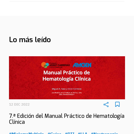
Lo más leído
12 DIC 2022
7.ª Edición del Manual Práctico de Hematología
Clínica
#MielomaMultiple
#Guias
#PTI
#LLA
#Neutropenia