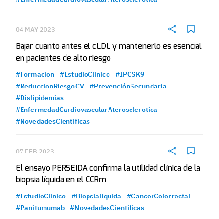
04 MAY 2023
Bajar cuanto antes el cLDL y mantenerlo es esencial
en pacientes de alto riesgo
#Formacion
#EstudioClinico
#IPCSK9
#ReduccionRiesgoCV
#PrevenciónSecundaria
#Dislipidemias
#EnfermedadCardiovascularAterosclerotica
#NovedadesCientificas
07 FEB 2023
El ensayo PERSEIDA confirma la utilidad clínica de la
biopsia líquida en el CCRm
#EstudioClinico
#Biopsialiquida
#CancerColorrectal
#Panitumumab
#NovedadesCientificas