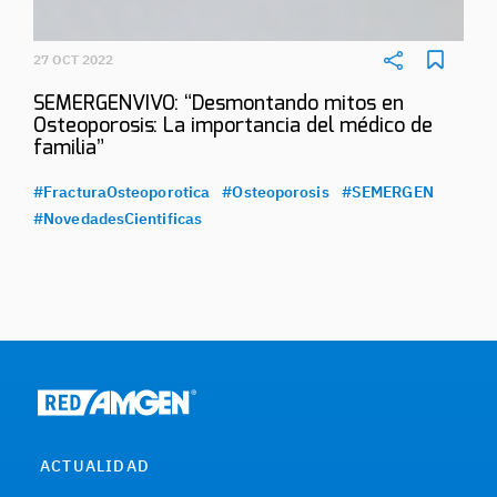
27 OCT 2022
SEMERGENVIVO: “Desmontando mitos en
Osteoporosis: La importancia del médico de
familia”
#FracturaOsteoporotica
#Osteoporosis
#SEMERGEN
#NovedadesCientificas
ACTUALIDAD