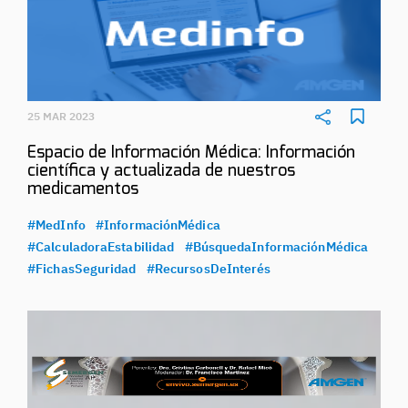
25 MAR 2023
Espacio de Información Médica: Información
científica y actualizada de nuestros
medicamentos
#MedInfo
#InformaciónMédica
#CalculadoraEstabilidad
#BúsquedaInformaciónMédica
#FichasSeguridad
#RecursosDeInterés