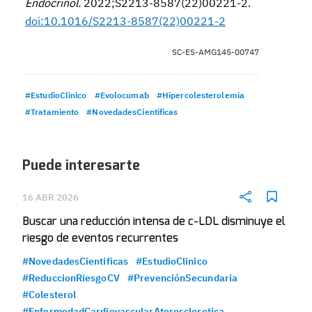
Endocrinol.
2022;S2213-8587(22)00221-2.
doi:10.1016/S2213-8587(22)00221-2
SC-ES-AMG145-00747
#EstudioClinico
#Evolocumab
#Hipercolesterolemia
#Tratamiento
#NovedadesCientificas
Puede interesarte
16 ABR 2026
Buscar una reducción intensa de c-LDL disminuye el
riesgo de eventos recurrentes
#NovedadesCientificas
#EstudioClinico
#ReduccionRiesgoCV
#PrevenciónSecundaria
#Colesterol
#EnfermedadCardiovascularAterosclerotica