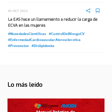
05 OCT 2023
La EAS hace un llamamiento a reducir la carga de
ECVA en las mujeres
#NovedadesCientificas
#ControlDelRiesgoCV
#EnfermedadCardiovascularAterosclerotica
#Prevencion
#Dislipidemia
Lo más leído