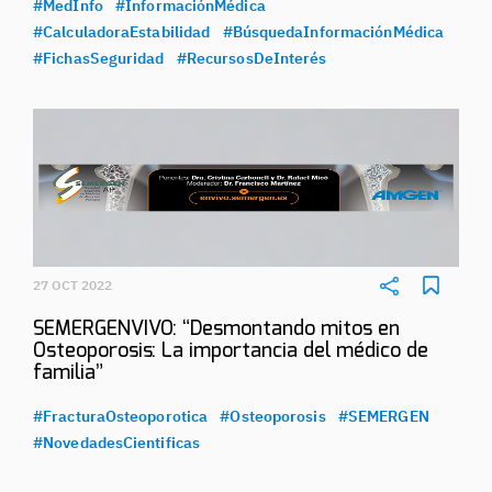
#MedInfo
#InformaciónMédica
#CalculadoraEstabilidad
#BúsquedaInformaciónMédica
#FichasSeguridad
#RecursosDeInterés
27 OCT 2022
SEMERGENVIVO: “Desmontando mitos en
Osteoporosis: La importancia del médico de
familia”
#FracturaOsteoporotica
#Osteoporosis
#SEMERGEN
#NovedadesCientificas