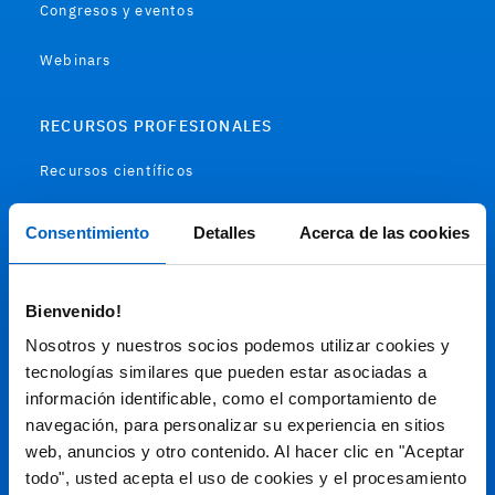
Congresos y eventos
Webinars
RECURSOS PROFESIONALES
Recursos científicos
Soportes
Consentimiento
Detalles
Acerca de las cookies
Audiovisual
Bienvenido!
Espacio de Información Médica
Nosotros y nuestros socios podemos utilizar cookies y
tecnologías similares que pueden estar asociadas a
información identificable, como el comportamiento de
navegación, para personalizar su experiencia en sitios
Este sitio web está orientado a profesionales sanitarios de
España.
web, anuncios y otro contenido. Al hacer clic en "Aceptar
todo", usted acepta el uso de cookies y el procesamiento
SC-ES-CP-00099, SC-ES-CP-00101, SC-ES-AMG145-00103, SC-
ES-CP-00064, SC-ES-CP-00007, SC-ES-CP-00100, SC-ES-