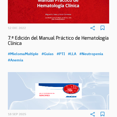
12 DIC 2022
7.ª Edición del Manual Práctico de Hematología
Clínica
#MielomaMultiple
#Guias
#PTI
#LLA
#Neutropenia
#Anemia
18 SEP 2025