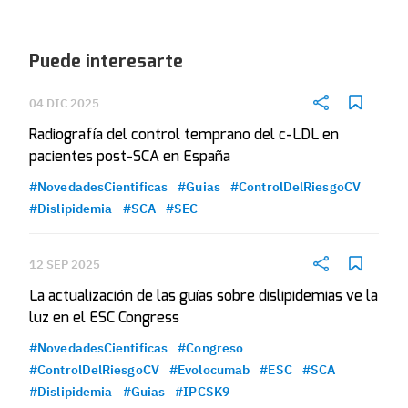
Puede interesarte
04 DIC 2025
Radiografía del control temprano del c-LDL en
pacientes post-SCA en España
#NovedadesCientificas
#Guias
#ControlDelRiesgoCV
#Dislipidemia
#SCA
#SEC
12 SEP 2025
La actualización de las guías sobre dislipidemias ve la
luz en el ESC Congress
#NovedadesCientificas
#Congreso
#ControlDelRiesgoCV
#Evolocumab
#ESC
#SCA
#Dislipidemia
#Guias
#IPCSK9