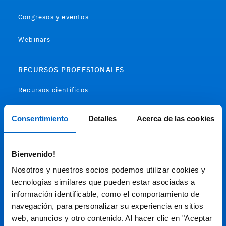
Congresos y eventos
Webinars
RECURSOS PROFESIONALES
Recursos científicos
Soportes
Consentimiento
Detalles
Acerca de las cookies
Audiovisual
Bienvenido!
Espacio de Información Médica
Nosotros y nuestros socios podemos utilizar cookies y
tecnologías similares que pueden estar asociadas a
información identificable, como el comportamiento de
navegación, para personalizar su experiencia en sitios
Este sitio web está orientado a profesionales sanitarios de
España.
web, anuncios y otro contenido. Al hacer clic en "Aceptar