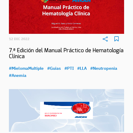
12 DIC 2022
7.ª Edición del Manual Práctico de Hematología
Clínica
#MielomaMultiple
#Guias
#PTI
#LLA
#Neutropenia
#Anemia