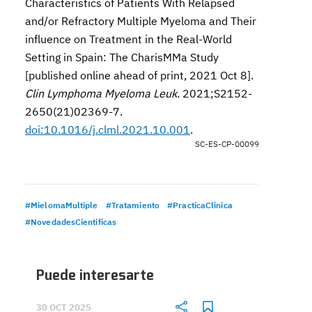
Characteristics of Patients With Relapsed
and/or Refractory Multiple Myeloma and Their
influence on Treatment in the Real-World
Setting in Spain: The CharisMMa Study
[published online ahead of print, 2021 Oct 8].
Clin Lymphoma Myeloma Leuk.
2021;S2152-
2650(21)02369-7.
doi:10.1016/j.clml.2021.10.001
.
SC-ES-CP-00099
#MielomaMultiple
#Tratamiento
#PracticaClinica
#NovedadesCientificas
Puede interesarte
30 OCT 2025