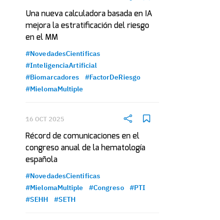
Una nueva calculadora basada en IA
mejora la estratificación del riesgo
en el MM
#NovedadesCientificas
#InteligenciaArtificial
#Biomarcadores
#FactorDeRiesgo
#MielomaMultiple
16 OCT 2025
Récord de comunicaciones en el
congreso anual de la hematología
española
#NovedadesCientificas
#MielomaMultiple
#Congreso
#PTI
#SEHH
#SETH