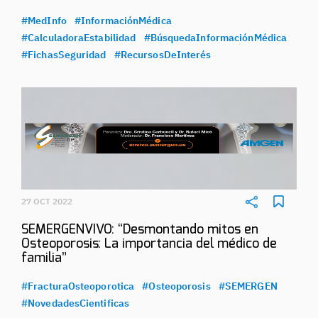
#MedInfo
#InformaciónMédica
#CalculadoraEstabilidad
#BúsquedaInformaciónMédica
#FichasSeguridad
#RecursosDeInterés
27 OCT 2022
SEMERGENVIVO: “Desmontando mitos en
Osteoporosis: La importancia del médico de
familia”
#FracturaOsteoporotica
#Osteoporosis
#SEMERGEN
#NovedadesCientificas