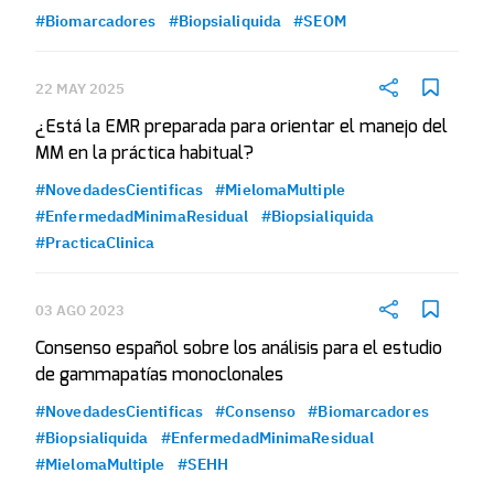
#Biomarcadores
#Biopsialiquida
#SEOM
22 MAY 2025
¿Está la EMR preparada para orientar el manejo del
MM en la práctica habitual?
#NovedadesCientificas
#MielomaMultiple
#EnfermedadMinimaResidual
#Biopsialiquida
#PracticaClinica
03 AGO 2023
Consenso español sobre los análisis para el estudio
de gammapatías monoclonales
#NovedadesCientificas
#Consenso
#Biomarcadores
#Biopsialiquida
#EnfermedadMinimaResidual
#MielomaMultiple
#SEHH