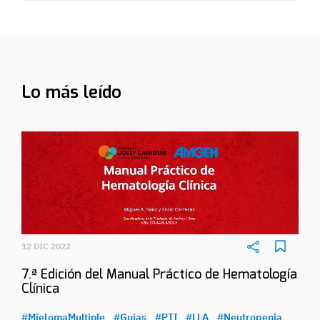
Lo más leído
12 DIC 2022
7.ª Edición del Manual Práctico de Hematología
Clínica
#MielomaMultiple
#Guias
#PTI
#LLA
#Neutropenia