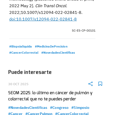
2022 May 2].
Clin Transl Oncol.
2022;10.1007/s12094-022-02841-8.
doi:10.1007/s12094-022-02841-8
SC-ES-CP-00101
#Biopsialiquida
#MedicinaDePrecision
#CancerColorrectal
#NovedadesCientificas
Puede interesarte
30 OCT 2025
SEOM 2025: lo último en cáncer de pulmón y
colorrectal que no te puedes perder
#NovedadesCientificas
#Congreso
#Simposio
#Cancer
#CancerPulmon
#CancerColorrectal