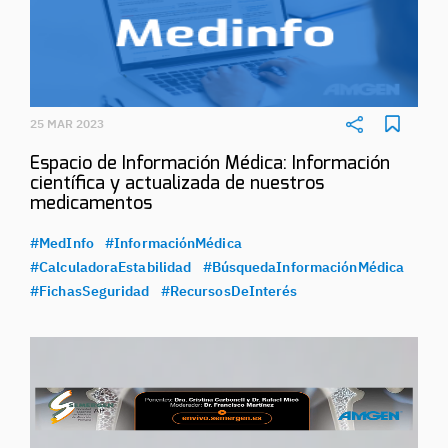
25 MAR 2023
Espacio de Información Médica: Información
científica y actualizada de nuestros
medicamentos
#MedInfo
#InformaciónMédica
#CalculadoraEstabilidad
#BúsquedaInformaciónMédica
#FichasSeguridad
#RecursosDeInterés