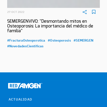
27 OCT 2022
SEMERGENVIVO: “Desmontando mitos en
Osteoporosis: La importancia del médico de
familia”
#FracturaOsteoporotica
#Osteoporosis
#SEMERGEN
#NovedadesCientificas
ACTUALIDAD