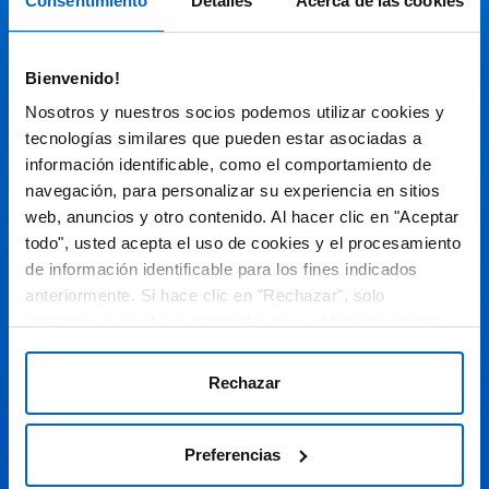
Consentimiento
Detalles
Acerca de las cookies
Audiovisual
Bienvenido!
Espacio de Información Médica
Nosotros y nuestros socios podemos utilizar cookies y
tecnologías similares que pueden estar asociadas a
información identificable, como el comportamiento de
navegación, para personalizar su experiencia en sitios
Este sitio web está orientado a profesionales sanitarios de
España.
web, anuncios y otro contenido. Al hacer clic en "Aceptar
todo", usted acepta el uso de cookies y el procesamiento
SC-ES-CP-00099, SC-ES-CP-00101, SC-ES-AMG145-00103, SC-
ES-CP-00064, SC-ES-CP-00007, SC-ES-CP-00100, SC-ES-
de información identificable para los fines indicados
AMG145-00544
Fecha de actualización AGOSTO 2026
anteriormente. Si hace clic en "Rechazar", solo
utilizaremos cookies esenciales para el funcionamiento
DECLARACIÓN DE COOKIES
del sitio web y no para optimizarlo ni personalizarlo. En
cualquier momento, puede ver, cambiar o retirar su
POLÍTICA DE COOKIES
Rechazar
consentimiento haciendo clic en "Preferencias de
POLÍTICA DE PRIVACIDAD
Cookies" en el pie de página de cada página.
Preferencias
AVISO LEGAL