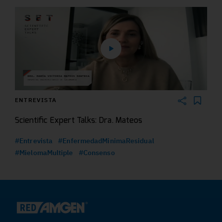
ENTREVISTA
Scientific Expert Talks: Dra. Mateos
#Entrevista
#EnfermedadMinimaResidual
#MielomaMultiple
#Consenso