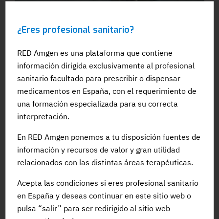
28 FEB 2023
¿Eres profesional sanitario?
Avances en la monitorización del MM con vistas a
evidenciar su curación
RED Amgen es una plataforma que contiene
información dirigida exclusivamente al profesional
#Biopsialiquida
#EnfermedadMinimaResidual
sanitario facultado para prescribir o dispensar
#MielomaMultiple
#PracticaClinica
#IMW
#NovedadesCientificas
medicamentos en España, con el requerimiento de
una formación especializada para su correcta
interpretación.
En RED Amgen ponemos a tu disposición fuentes de
información y recursos de valor y gran utilidad
relacionados con las distintas áreas terapéuticas.
Acepta las condiciones si eres profesional sanitario
en España y deseas continuar en este sitio web o
30 JUN 2022
pulsa “salir” para ser redirigido al sitio web