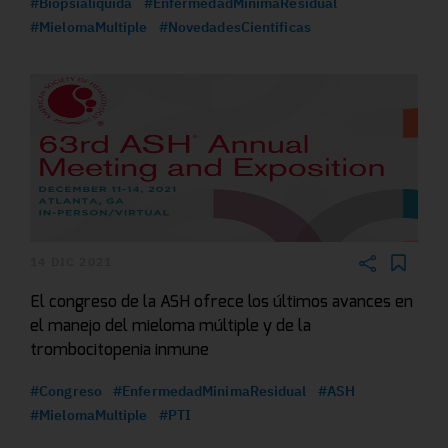
#Biopsialiquida
#EnfermedadMinimaResidual
#MielomaMultiple
#NovedadesCientificas
14 DIC 2021
El congreso de la ASH ofrece los últimos avances en
el manejo del mieloma múltiple y de la
trombocitopenia inmune
#Congreso
#EnfermedadMinimaResidual
#ASH
#MielomaMultiple
#PTI