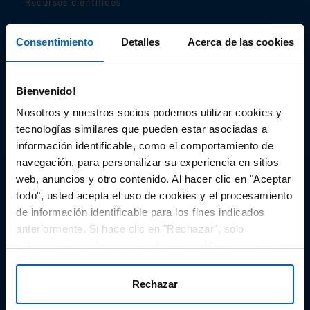
Recursos científicos
Soportes
Consentimiento
Detalles
Acerca de las cookies
Audiovisual
Bienvenido!
Espacio de Información Médica
Nosotros y nuestros socios podemos utilizar cookies y
tecnologías similares que pueden estar asociadas a
información identificable, como el comportamiento de
navegación, para personalizar su experiencia en sitios
Este sitio web está orientado a profesionales sanitarios de
España.
web, anuncios y otro contenido. Al hacer clic en "Aceptar
todo", usted acepta el uso de cookies y el procesamiento
SC-ES-CP-00099, SC-ES-CP-00101, SC-ES-AMG145-00103, SC-
ES-CP-00064, SC-ES-CP-00007, SC-ES-CP-00100, SC-ES-
de información identificable para los fines indicados
AMG145-00544
Fecha de actualización AGOSTO 2026
anteriormente. Si hace clic en "Rechazar", solo
utilizaremos cookies esenciales para el funcionamiento
DECLARACIÓN DE COOKIES
del sitio web y no para optimizarlo ni personalizarlo. En
cualquier momento, puede ver, cambiar o retirar su
POLÍTICA DE COOKIES
Rechazar
consentimiento haciendo clic en "Preferencias de
POLÍTICA DE PRIVACIDAD