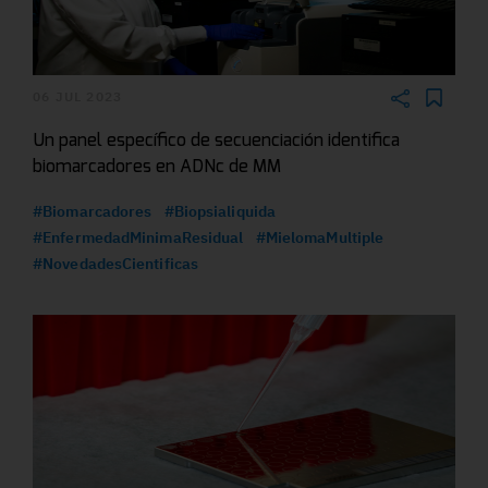
06 JUL 2023
Un panel específico de secuenciación identifica
biomarcadores en ADNc de MM
#Biomarcadores
#Biopsialiquida
#EnfermedadMinimaResidual
#MielomaMultiple
#NovedadesCientificas