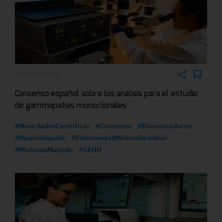
03 AGO 2023
Consenso español sobre los análisis para el estudio
de gammapatías monoclonales
#NovedadesCientificas
#Consenso
#Biomarcadores
#Biopsialiquida
#EnfermedadMinimaResidual
#MielomaMultiple
#SEHH