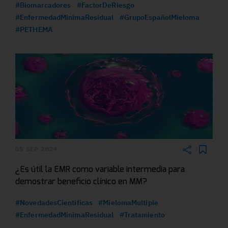
#Biomarcadores
#FactorDeRiesgo
#EnfermedadMinimaResidual
#GrupoEspañolMieloma
#PETHEMA
05 SEP 2024
¿Es útil la EMR como variable intermedia para
demostrar beneficio clínico en MM?
#NovedadesCientificas
#MielomaMultiple
#EnfermedadMinimaResidual
#Tratamiento