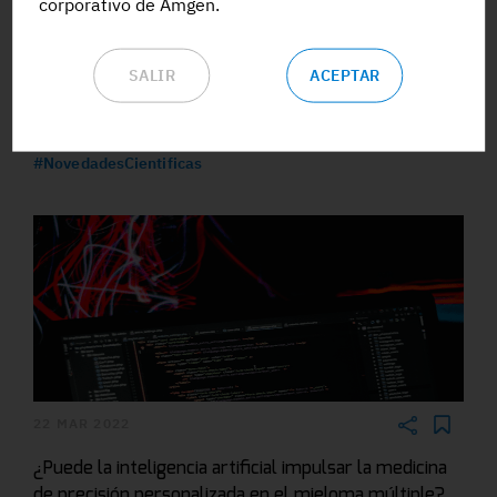
corporativo de Amgen.
Un estudio español confirma la utilidad de la biopsia
líquida como herramienta pronóstica en el mieloma
múltiple
SALIR
ACEPTAR
#Biopsialiquida
#EnfermedadMinimaResidual
#FactorDeRiesgo
#MielomaMultiple
#NovedadesCientificas
22 MAR 2022
¿Puede la inteligencia artificial impulsar la medicina
de precisión personalizada en el mieloma múltiple?