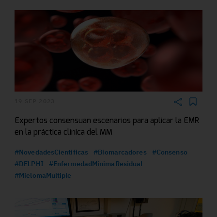
19 SEP 2023
Expertos consensuan escenarios para aplicar la EMR
en la práctica clínica del MM
#NovedadesCientificas
#Biomarcadores
#Consenso
#DELPHI
#EnfermedadMinimaResidual
#MielomaMultiple