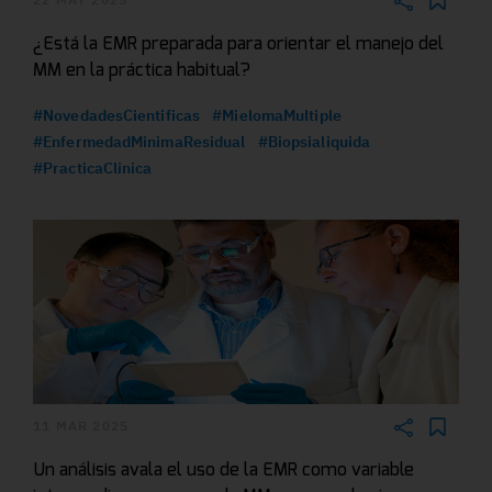
¿Está la EMR preparada para orientar el manejo del
MM en la práctica habitual?
#NovedadesCientificas
#MielomaMultiple
#EnfermedadMinimaResidual
#Biopsialiquida
#PracticaClinica
11 MAR 2025
Un análisis avala el uso de la EMR como variable