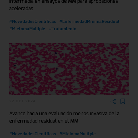
intermedia en ensayos de MM para aprobaciones
aceleradas
#NovedadesCientificas
#EnfermedadMinimaResidual
#MielomaMultiple
#Tratamiento
22 OCT 2024
Avance hacia una evaluación menos invasiva de la
enfermedad residual en el MM
#NovedadesCientificas
#MielomaMultiple