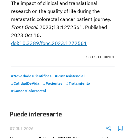
The impact of clinical and translational
research on the quality of life during the
metastatic colorectal cancer patient journey.
Front Oncol
. 2023;13:1272561. Published
2023 Oct 16.
doi:10.3389/fonc.2023.1272561
SC-ES-CP-00101
#NovedadesCientificas
#RutaAsistencial
#CalidadDeVida
#Pacientes
#Tratamiento
#CancerColorrectal
Puede interesarte
07 JUL 2026