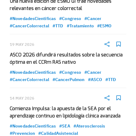
Una nueva edición de ESMO GI trae novedades
relevantes en cáncer colorrectal
#NovedadesCientificas
#Congreso
#Cancer
#CancerColorrectal
#TTD
#Tratamiento
#ESMO
19 MAY 2026
ASCO 2026 difundirá resultados sobre la secuencia
óptima en el CCRm RAS nativo
#NovedadesCientificas
#Congreso
#Cancer
#CancerColorrectal
#CancerPulmon
#ASCO
#TTD
14 MAY 2026
Comienza Impulsa: la apuesta de la SEA por el
aprendizaje continuo en lipidología clínica avanzada
#NovedadesCientificas
#SEA
#Aterosclerosis
#Prevencion
#CalidadAsistencial