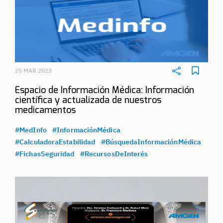
25 MAR 2023
Espacio de Información Médica: Información
científica y actualizada de nuestros
medicamentos
#MedInfo
#InformaciónMédica
#CalculadoraEstabilidad
#BúsquedaInformaciónMédica
#FichasSeguridad
#RecursosDeInterés