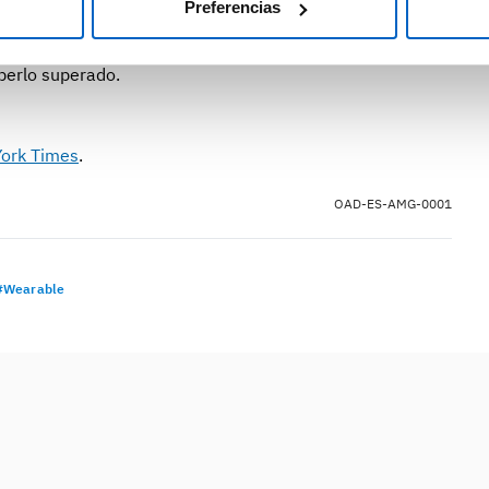
Preferencias
. No empezaron a normalizarse hasta que pasaron, de
oncluyó que los pacientes sintieron los efectos del virus
erlo superado.
ork Times
.
OAD-ES-AMG-0001
#Wearable