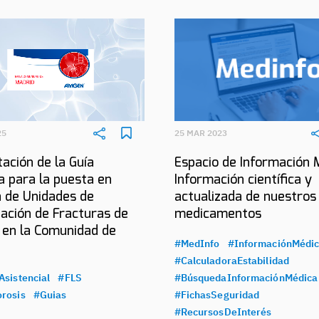
25
25 MAR 2023
ación de la Guía
Espacio de Información 
a para la puesta en
Información científica y
 de Unidades de
actualizada de nuestros
ación de Fracturas de
medicamentos
 en la Comunidad de
#MedInfo
#InformaciónMédi
#CalculadoraEstabilidad
Asistencial
#FLS
#BúsquedaInformaciónMédica
rosis
#Guias
#FichasSeguridad
#RecursosDeInterés