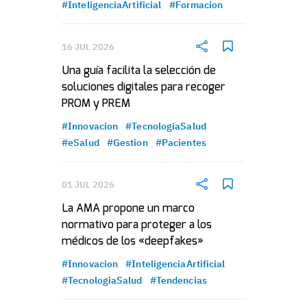
#InteligenciaArtificial
#Formacion
16 JUL 2026
Una guía facilita la selección de
soluciones digitales para recoger
PROM y PREM
#Innovacion
#TecnologiaSalud
#eSalud
#Gestion
#Pacientes
01 JUL 2026
La AMA propone un marco
normativo para proteger a los
médicos de los «deepfakes»
#Innovacion
#InteligenciaArtificial
#TecnologiaSalud
#Tendencias