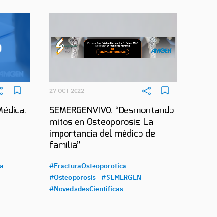
27 OCT 2022
Médica:
SEMERGENVIVO: “Desmontando
mitos en Osteoporosis: La
importancia del médico de
familia”
ca
#FracturaOsteoporotica
#Osteoporosis
#SEMERGEN
#NovedadesCientificas