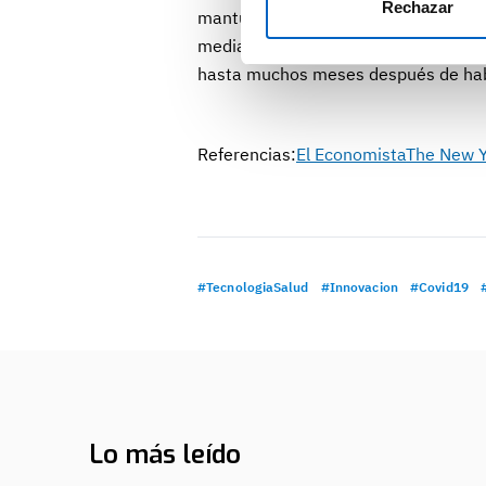
Rechazar
mantuvieron elevadas durante meses
media, 79 días. De esta manera, se c
hasta muchos meses después de hab
Referencias:
El Economista
The New Y
#TecnologiaSalud
#Innovacion
#Covid19
Lo más leído