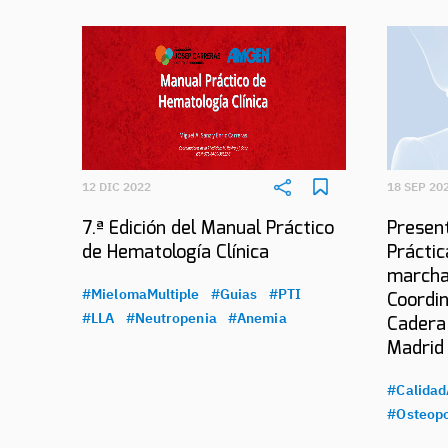
12 DIC 2022
18 SEP 20
7.ª Edición del Manual Práctico
Present
de Hematología Clínica
Práctic
marcha
#MielomaMultiple
#Guias
#PTI
Coordin
#LLA
#Neutropenia
#Anemia
Cadera
Madrid
#Calidad
#Osteopo