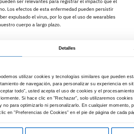
pueden ser relevantes para registrar el impacto que el
no. Los efectos de esta enfermedad pueden persistir
er expulsado el virus, por lo que el uso de wearables
estro cuerpo a largo plazo.
search Translational Institute en California realizó el
Detalles
os, rastreando sus constantes vitales y datos
tos y cambios. Se registraron datos durante
jes inteligentes como el Apple Watch y los Fitbit, y
odemos utilizar cookies y tecnologías similares que pueden est
cación MyDataHelps.
rtamiento de navegación, para personalizar su experiencia en sit
Aceptar todo", usted acepta el uso de cookies y el procesamiento
riormente. Si hace clic en "Rechazar", solo utilizaremos cookies
ron patrones interesantes sobre la manera en que afecta
y no para optimizarlo ni personalizarlo. En cualquier momento, p
. Concretamente, los voluntarios que estaban contagiados
lic en "Preferencias de Cookies" en el pie de página de cada pá
aca al noveno día desde que mostraron síntomas,
 de control (personas con otras enfermedades, sin SARS-
recuencias cardíacas de los afectados se dispararon y