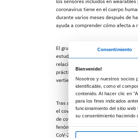
los sensores incluidos en wearables 
coronavirus tiene en el cuerpo huma
durante varios meses después de hab
ayuda a comprender cómo afecta a nu
El grupo de científicos del Scripps Re
Consentimiento
estudio sobre unos 37.000 voluntari
relacionados para detectar movimien
Bienvenido!
prácticamente un año a través de relo
Nosotros y nuestros socios p
vertieron todos los datos en la apli
identificable, como el compo
contenido. Al hacer clic en "
para los fines indicados ante
Tras analizar los datos, se encontra
funcionamiento del sitio web 
el covid-19 a la frecuencia cardíaca
su consentimiento haciendo c
de covid sufrieron una bajada cardí
fenómeno que no ocurrió en el grupo
CoV-2). Después de esta caída, las f