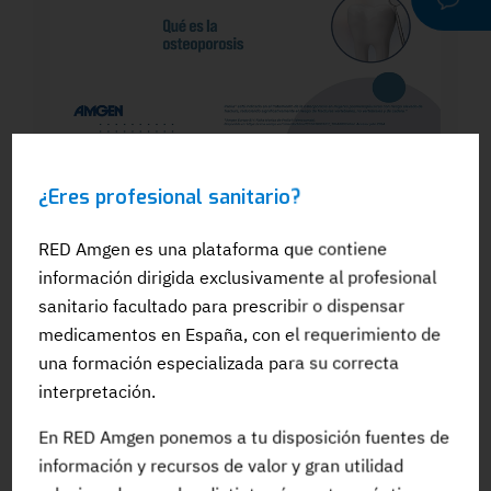
WEBINAR
¿Eres profesional sanitario?
Dra. Silvia González: El papel del
odontólogo en el manejo dental de los
pacientes en tratamiento para la OP: Qué
RED Amgen es una plataforma que contiene
es la osteoporosis
información dirigida exclusivamente al profesional
sanitario facultado para prescribir o dispensar
medicamentos en España, con el requerimiento de
una formación especializada para su correcta
interpretación.
#Adherencia
#OpinionExperto
#Osteoporosis
En RED Amgen ponemos a tu disposición fuentes de
información y recursos de valor y gran utilidad