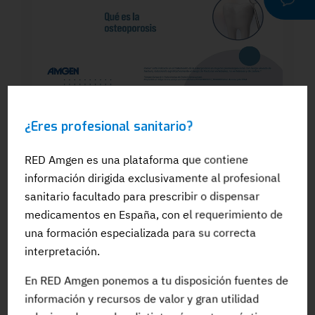
WEBINAR
¿Eres profesional sanitario?
Dra. Silvia González: El papel del
odontólogo en el manejo dental de los
pacientes en tratamiento para la OP: Qué
RED Amgen es una plataforma que contiene
es la osteoporosis
información dirigida exclusivamente al profesional
sanitario facultado para prescribir o dispensar
medicamentos en España, con el requerimiento de
una formación especializada para su correcta
interpretación.
#Adherencia
#OpinionExperto
#Osteoporosis
En RED Amgen ponemos a tu disposición fuentes de
información y recursos de valor y gran utilidad