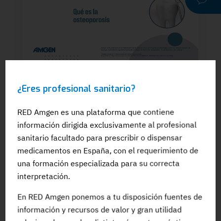
WEBINAR
¿Eres profesional sanitario?
Dra. Silvia González: El papel del
odontólogo en el manejo dental de los
pacientes en tratamiento para la OP: Qué
RED Amgen es una plataforma que contiene
es la osteoporosis
información dirigida exclusivamente al profesional
sanitario facultado para prescribir o dispensar
medicamentos en España, con el requerimiento de
una formación especializada para su correcta
interpretación.
#Adherencia
#OpinionExperto
#Osteoporosis
En RED Amgen ponemos a tu disposición fuentes de
información y recursos de valor y gran utilidad