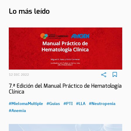
Lo más leído
12 DIC 2022
7.ª Edición del Manual Práctico de Hematología
Clínica
#MielomaMultiple
#Guias
#PTI
#LLA
#Neutropenia
#Anemia