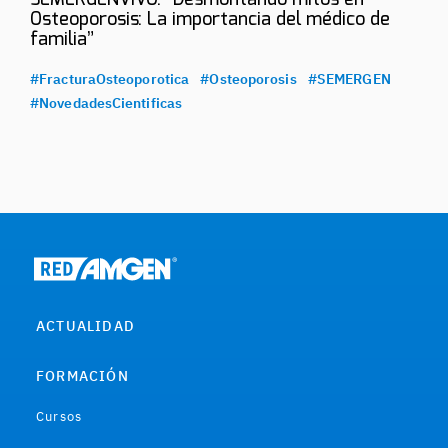
SEMERGENVIVO: “Desmontando mitos en
Osteoporosis: La importancia del médico de
familia”
#FracturaOsteoporotica
#Osteoporosis
#SEMERGEN
#NovedadesCientificas
ACTUALIDAD
FORMACIÓN
Cursos