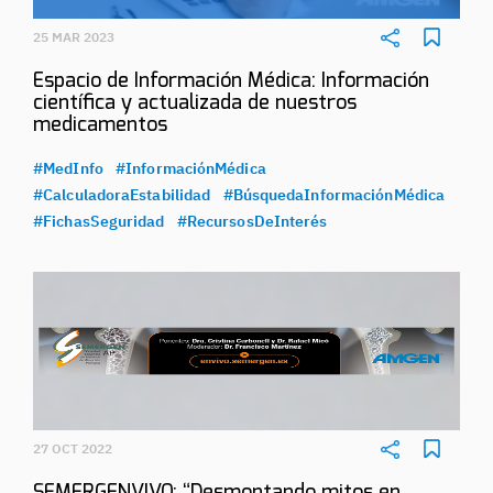
25 MAR 2023
Espacio de Información Médica: Información
científica y actualizada de nuestros
medicamentos
#MedInfo
#InformaciónMédica
#CalculadoraEstabilidad
#BúsquedaInformaciónMédica
#FichasSeguridad
#RecursosDeInterés
27 OCT 2022