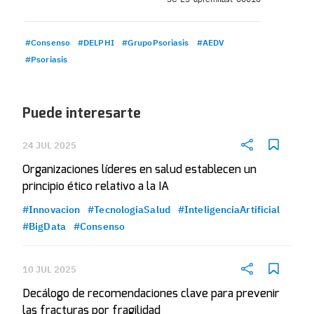
#Consenso
#DELPHI
#GrupoPsoriasis
#AEDV
#Psoriasis
Puede interesarte
24 JUL 2025
Organizaciones líderes en salud establecen un
principio ético relativo a la IA
#Innovacion
#TecnologiaSalud
#InteligenciaArtificial
#BigData
#Consenso
10 JUL 2025
Decálogo de recomendaciones clave para prevenir
las fracturas por fragilidad