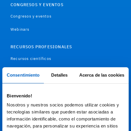
CONGRESOS Y EVENTOS
Congresos y eventos
Webinars
RECURSOS PROFESIONALES
Recursos científicos
Soportes
Consentimiento
Detalles
Acerca de las cookies
Audiovisual
Bienvenido!
Espacio de Información Médica
Nosotros y nuestros socios podemos utilizar cookies y
tecnologías similares que pueden estar asociadas a
información identificable, como el comportamiento de
navegación, para personalizar su experiencia en sitios
Este sitio web está orientado a profesionales sanitarios de