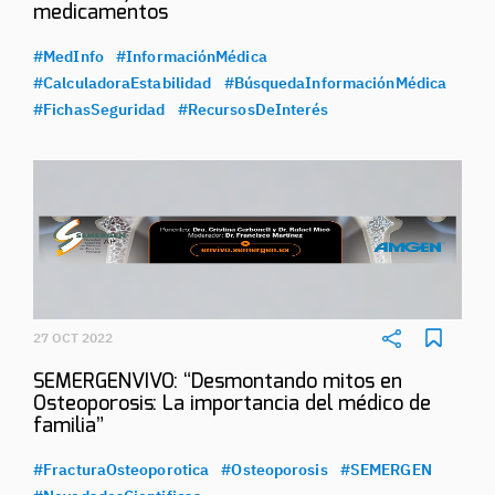
medicamentos
#MedInfo
#InformaciónMédica
#CalculadoraEstabilidad
#BúsquedaInformaciónMédica
#FichasSeguridad
#RecursosDeInterés
27 OCT 2022
SEMERGENVIVO: “Desmontando mitos en
Osteoporosis: La importancia del médico de
familia”
#FracturaOsteoporotica
#Osteoporosis
#SEMERGEN