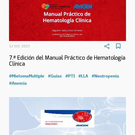
12 DIC 2022
7.ª Edición del Manual Práctico de Hematología
Clínica
#MielomaMultiple
#Guias
#PTI
#LLA
#Neutropenia
#Anemia