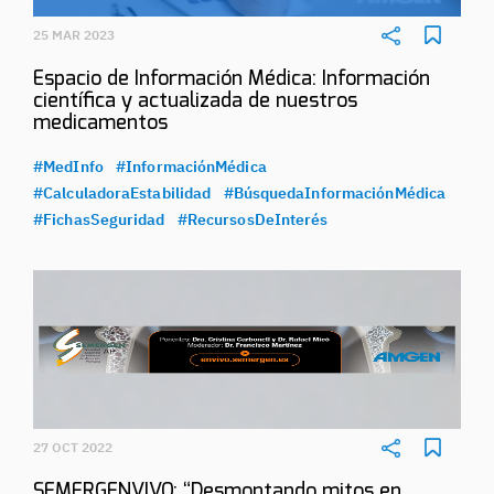
25 MAR 2023
Espacio de Información Médica: Información
científica y actualizada de nuestros
medicamentos
#MedInfo
#InformaciónMédica
#CalculadoraEstabilidad
#BúsquedaInformaciónMédica
#FichasSeguridad
#RecursosDeInterés
27 OCT 2022
SEMERGENVIVO: “Desmontando mitos en