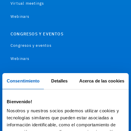
Virtual meetings
Webinars
CONGRESOS Y EVENTOS
Congresos y eventos
Webinars
RECURSOS PROFESIONALES
Consentimiento
Detalles
Acerca de las cookies
Recursos científicos
Soportes
Bienvenido!
Nosotros y nuestros socios podemos utilizar cookies y
Audiovisual
tecnologías similares que pueden estar asociadas a
información identificable, como el comportamiento de
Espacio de Información Médica