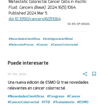
Metastatic Colorectal Cancer Cells in Ascitic
Fluid.
Cancers (Basel)
. 2024;16(5):1064.
Published 2024 Mar 5.
doi:10.3390/cancers16051064
SC-ES-CP-00101
#NovedadesCientificas
#InteligenciaArtificial
#DeteccionPrecoz
#Cancer
#CancerColorrectal
Puede interesarte
07 JUL 2026
Una nueva edición de ESMO GI trae novedades
relevantes en cáncer colorrectal
#NovedadesCientificas
#Congreso
#Cancer
#CancerColorrectal
#TTD
#Tratamiento
#ESMO