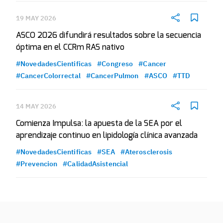
19 MAY 2026
ASCO 2026 difundirá resultados sobre la secuencia
óptima en el CCRm RAS nativo
#NovedadesCientificas
#Congreso
#Cancer
#CancerColorrectal
#CancerPulmon
#ASCO
#TTD
14 MAY 2026
Comienza Impulsa: la apuesta de la SEA por el
aprendizaje continuo en lipidología clínica avanzada
#NovedadesCientificas
#SEA
#Aterosclerosis
#Prevencion
#CalidadAsistencial