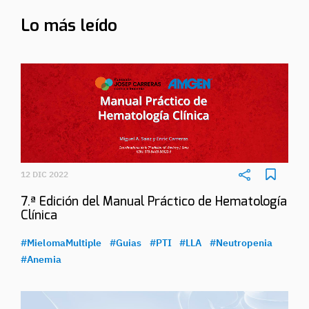
Lo más leído
12 DIC 2022
7.ª Edición del Manual Práctico de Hematología
Clínica
#MielomaMultiple
#Guias
#PTI
#LLA
#Neutropenia
#Anemia