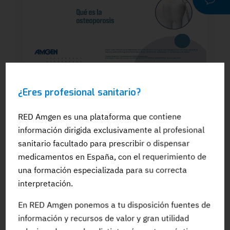
WEBINAR
¿Eres profesional sanitario?
Dra. Silvia González: El papel del
odontólogo en el manejo dental de los
pacientes en tratamiento para la OP: Qué
RED Amgen es una plataforma que contiene
es la osteoporosis
información dirigida exclusivamente al profesional
sanitario facultado para prescribir o dispensar
medicamentos en España, con el requerimiento de
una formación especializada para su correcta
interpretación.
#Adherencia
#OpinionExperto
#Osteoporosis
En RED Amgen ponemos a tu disposición fuentes de
información y recursos de valor y gran utilidad