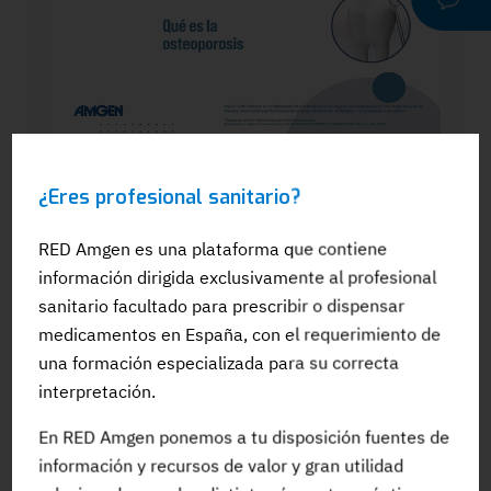
WEBINAR
¿Eres profesional sanitario?
Dra. Silvia González: El papel del
odontólogo en el manejo dental de los
pacientes en tratamiento para la OP: Qué
RED Amgen es una plataforma que contiene
es la osteoporosis
información dirigida exclusivamente al profesional
sanitario facultado para prescribir o dispensar
medicamentos en España, con el requerimiento de
una formación especializada para su correcta
interpretación.
#Adherencia
#OpinionExperto
#Osteoporosis
En RED Amgen ponemos a tu disposición fuentes de
información y recursos de valor y gran utilidad