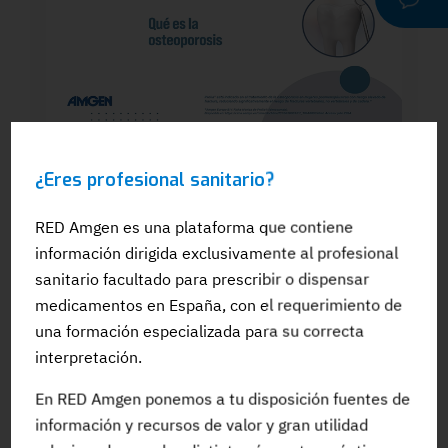
WEBINAR
¿Eres profesional sanitario?
Dra. Silvia González: El papel del
odontólogo en el manejo dental de los
pacientes en tratamiento para la OP: Qué
RED Amgen es una plataforma que contiene
es la osteoporosis
información dirigida exclusivamente al profesional
sanitario facultado para prescribir o dispensar
medicamentos en España, con el requerimiento de
una formación especializada para su correcta
interpretación.
#Adherencia
#OpinionExperto
#Osteoporosis
En RED Amgen ponemos a tu disposición fuentes de
información y recursos de valor y gran utilidad