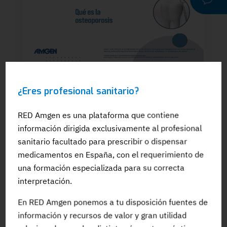
WEBINAR
¿Eres profesional sanitario?
Dra. Silvia González: El papel del
odontólogo en el manejo dental de los
pacientes en tratamiento para la OP: Qué
RED Amgen es una plataforma que contiene
es la osteoporosis
información dirigida exclusivamente al profesional
sanitario facultado para prescribir o dispensar
medicamentos en España, con el requerimiento de
una formación especializada para su correcta
interpretación.
#Adherencia
#OpinionExperto
#Osteoporosis
En RED Amgen ponemos a tu disposición fuentes de
información y recursos de valor y gran utilidad