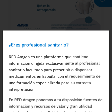
WEBINAR
¿Eres profesional sanitario?
Dra. Silvia González: El papel del
odontólogo en el manejo dental de los
pacientes en tratamiento para la OP: Qué
RED Amgen es una plataforma que contiene
es la osteoporosis
información dirigida exclusivamente al profesional
sanitario facultado para prescribir o dispensar
medicamentos en España, con el requerimiento de
una formación especializada para su correcta
interpretación.
#Adherencia
#OpinionExperto
#Osteoporosis
En RED Amgen ponemos a tu disposición fuentes de
información y recursos de valor y gran utilidad