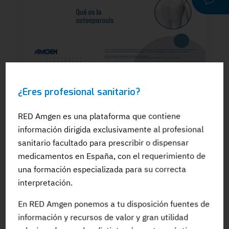
WEBINAR
¿Eres profesional sanitario?
Dra. Silvia González: El papel del
odontólogo en el manejo dental de los
pacientes en tratamiento para la OP: Qué
RED Amgen es una plataforma que contiene
es la osteoporosis
información dirigida exclusivamente al profesional
sanitario facultado para prescribir o dispensar
medicamentos en España, con el requerimiento de
una formación especializada para su correcta
interpretación.
#Adherencia
#OpinionExperto
#Osteoporosis
En RED Amgen ponemos a tu disposición fuentes de
información y recursos de valor y gran utilidad