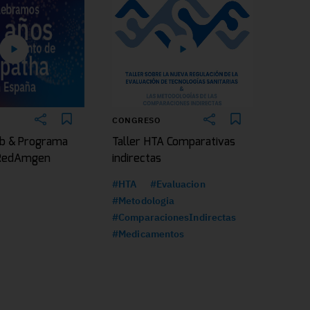
CONGRESO
b & Programa
Taller HTA Comparativas
|RedAmgen
indirectas
#HTA
#Evaluacion
#Metodologia
#ComparacionesIndirectas
#Medicamentos