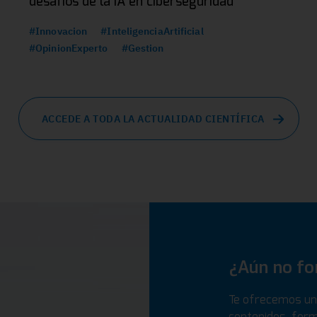
desafíos de la IA en ciberseguridad
#Innovacion
#InteligenciaArtificial
#OpinionExperto
#Gestion
ACCEDE A TODA LA ACTUALIDAD CIENTÍFICA
¿Aún no f
Te ofrecemos un 
contenidos, form