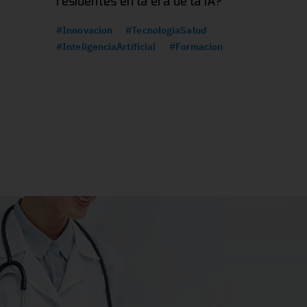
residentes en la era de la IA?
#Innovacion
#TecnologiaSalud
#InteligenciaArtificial
#Formacion