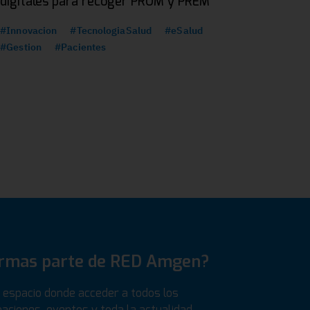
digitales para recoger PROM y PREM
#Innovacion
#TecnologiaSalud
#eSalud
#Gestion
#Pacientes
ormas parte de RED Amgen?
espacio donde acceder a todos los
aciones, eventos y toda la actualidad