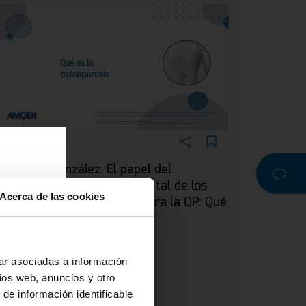
EBINAR
ra. Silvia González: El papel del
dontólogo en el manejo dental de los
Acerca de las cookies
acientes en tratamiento para la OP: Qué
a
s la osteoporosis
r o
na
ar asociadas a información
ios web, anuncios y otro
 de información identificable
 y