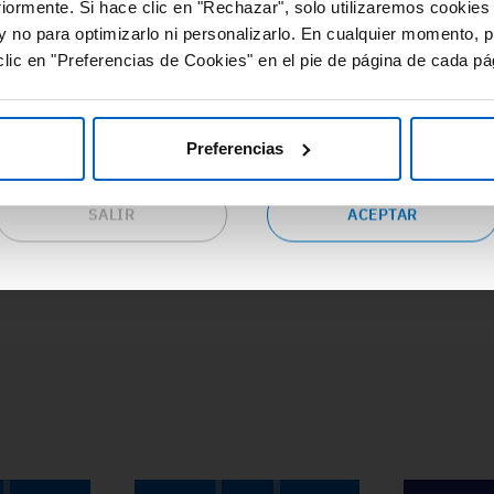
#Adherencia
#OpinionExperto
#
riormente. Si hace clic en "Rechazar", solo utilizaremos cookies
cursos de valor y gran utilidad relacionados con las distintas
#Osteoporosis
#
y no para optimizarlo ni personalizarlo. En cualquier momento, p
eas terapéuticas.
lic en "Preferencias de Cookies" en el pie de página de cada pá
epta las condiciones si eres profesional sanitario en España y
seas continuar en este sitio web o pulsa “salir” para ser
dirigido al sitio web corporativo de Amgen.
Preferencias
SALIR
ACEPTAR
ACCEDE A TODA LA FORMACIÓN