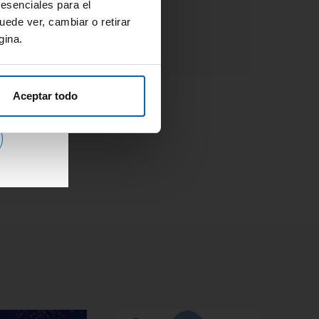
Adherencia
#OpinionExperto
 esenciales para el
Osteoporosis
uede ver, cambiar o retirar
gina.
Aceptar todo