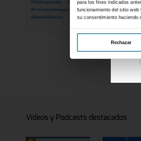
#Osteoporosis
#Formacion
#CancerMama
para los fines indicados ante
re
#FracturaOsteoporotica
#Prolia
funcionamiento del sitio web 
ár
#Rehabilitacion
su consentimiento haciendo c
Ac
de
re
Rechazar
Vídeos y Podcasts destacados