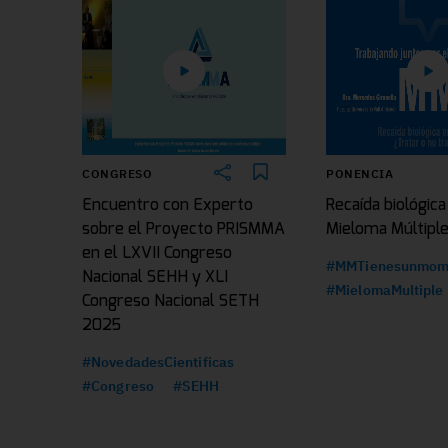
CONGRESO
PONENCIA
Encuentro con Experto
Recaída biológica
sobre el Proyecto PRISMMA
Mieloma Múltipl
en el LXVII Congreso
#MMTienesunmom
Nacional SEHH y XLI
#MielomaMultiple
Congreso Nacional SETH
2025
#NovedadesCientificas
#Congreso
#SEHH